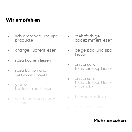
Wir empfehlen
schwimmbad und spa
mehrfarbige
produkte
badezimmerfliesen
orange küchenfliesen
beige pool und spa-
fliesen
rosa küchenfliesen
universelle
feinsteinzeugfliesen
rosa balkon und
terrassenfliesen
universelle
feinsteinzeugfliesen
grüne
produkte
badezimmerfliesen
treppe produkte
weiße pool und spa-
fliesen
braune fliesen
rote küchenfliesen
mehrfarbige fliesen
Mehr ansehen
fliesen für wohn und
schlafzimmer
gelbe fliesen