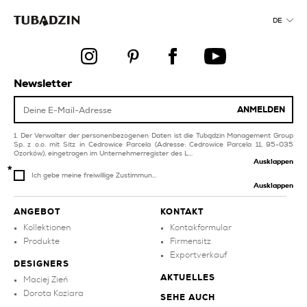
creme pool und spa-
fliesen
creme fliesen
DE
braune pool und spa-
beige fliesen für wohn
fliesen
und schlafzimmer
graphit-
graphit-fliesen
badezimmerfliesen
Newsletter
kupfer
blaue küchenfliesen
badezimmerfliesen
ANMELDEN
dekorationen produkte
Der Verwalter der personenbezogenen Daten ist die Tubądzin Management Group
Sp. z o.o. mit Sitz in Cedrowice Parcela (Adresse: Cedrowice Parcela 11, 95-035
Ozorków), eingetragen im Unternehmerregister des L...
Ausklappen
Ich gebe meine freiwillige Zustimmun...
Ausklappen
ANGEBOT
KONTAKT
Kollektionen
Kontakformular
Produkte
Firmensitz
Exportverkauf
DESIGNERS
AKTUELLES
Maciej Zień
Dorota Koziara
SEHE AUCH