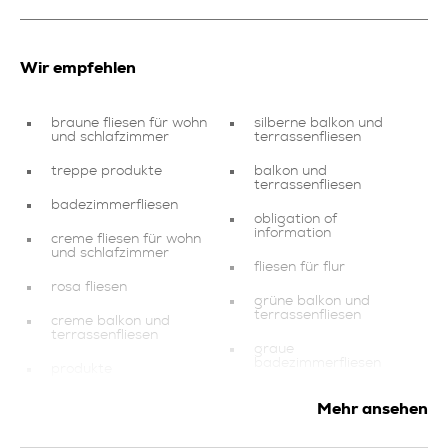
Wir empfehlen
braune fliesen für wohn
silberne balkon und
und schlafzimmer
terrassenfliesen
treppe produkte
balkon und
terrassenfliesen
badezimmerfliesen
obligation of
information
creme fliesen für wohn
und schlafzimmer
fliesen für flur
rosa fliesen
grüne balkon und
terrassenfliesen
creme balkon und
terrassenfliesen
graue
badezimmerfliesen
produkte
abschlusselemente
mehrfarbige fliesen für
Mehr ansehen
wohn und schlafzimmer
fassade produkte