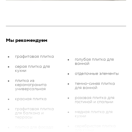
Мы рекомендуем
графитовая плитка
голубая плитка для
ванной
серая плитка для
кухни
отделочные элементы
плитка из
темно-синяя плитка
керамогранита
для ванной
универсальная
розовая плитка для
красная плитка
гостиной и спальни
графитовая плитка
медная плитка для
для балкона и
кухни
террасы
серебристая плитка
плитка для фасада
для кухни