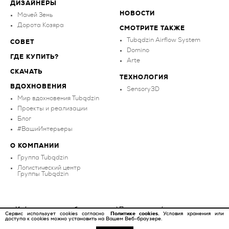
ДИЗАЙНЕРЫ
НОВОСТИ
Мачей Зень
Дорота Козяра
СМОТРИТЕ ТАКЖЕ
Tubądzin Airflow System
СОВЕТ
Domino
ГДЕ КУПИТЬ?
Arte
СКАЧАТЬ
ТЕХНОЛОГИЯ
ВДОХНОВЕНИЯ
Sensory3D
Мир вдохновения Tubądzin
Проекты и реализации
Блог
#ВашиИнтерьеры
О КОМПАНИИ
Группа Tubądzin
Логистический центр
Группы Tubądzin
Информационное обязательство
|
Политика конфиденциальности
Сервис использует cookies согласно
Политике cookies.
Условия хранения или
доступа к cookies можно установить на Вашем Веб-браузере.
Copyright ©
2026
Tubądzin