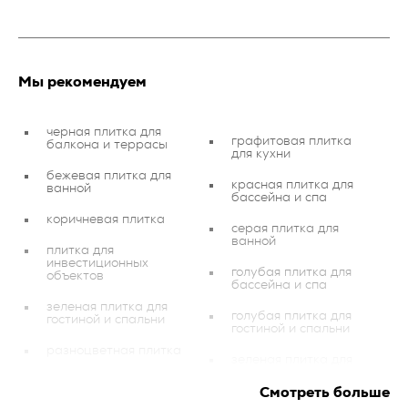
Мы рекомендуем
черная плитка для
графитовая плитка
балкона и террасы
для кухни
бежевая плитка для
красная плитка для
ванной
бассейна и спа
коричневая плитка
серая плитка для
ванной
плитка для
инвестиционных
голубая плитка для
объектов
бассейна и спа
зеленая плитка для
голубая плитка для
гостиной и спальни
гостиной и спальни
разноцветная плитка
зеленая плитка для
бассейна и спа
настенная плитка
Смотреть больше
гостиная и спальная