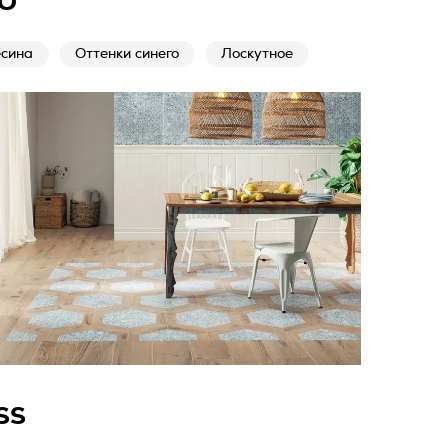
O
сина
Оттенки синего
Лоскутное
SS