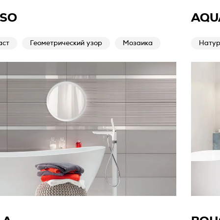
SSO
AQU
аст
Геометрический узор
Мозаика
Натур