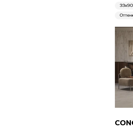
33x90
Оттенк
CON