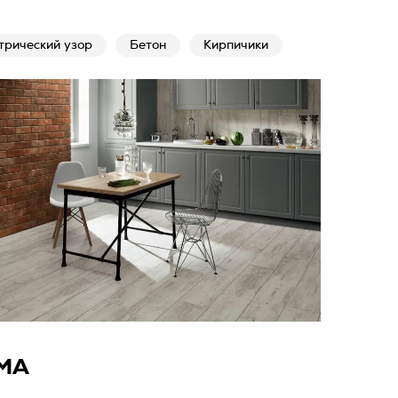
трический узор
Бетон
Кирпичики
MA