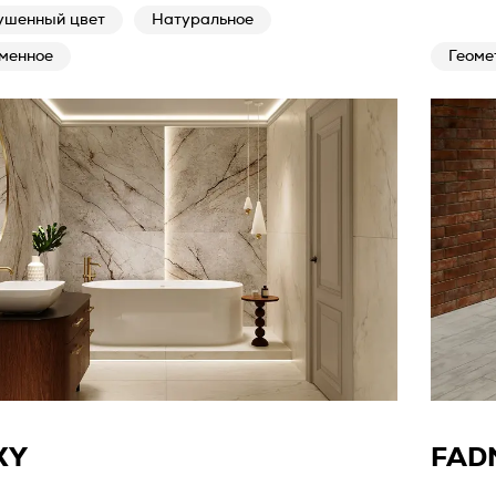
ушенный цвет
Натуральное
менное
Геоме
XY
FAD