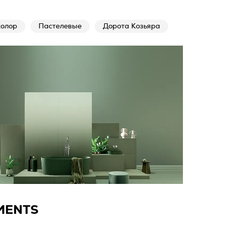
олор
Пастелевые
Дорота Козьяра
MENTS