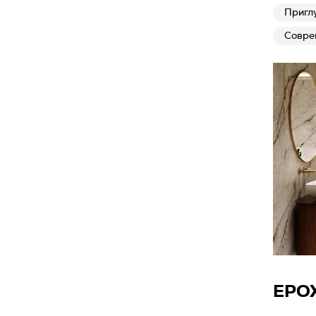
Пригл
Совре
EPO