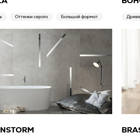
LA
BOH
ь
Оттенки серого
Большой формат
Древе
INSTORM
BRA