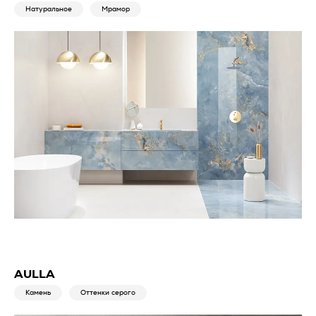
Натуральное
Мрамор
AULLA
Камень
Оттенки серого