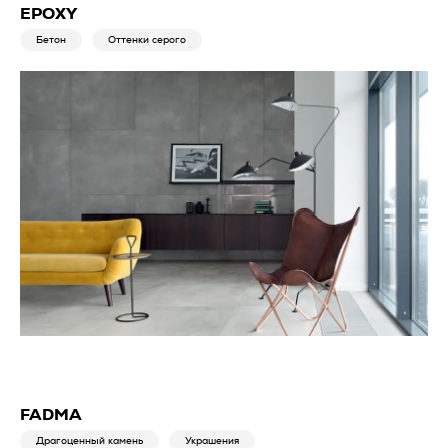
EPOXY
Бетон
Оттенки серого
FADMA
Драгоценный камень
Украшения