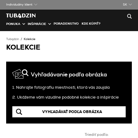
Individuálny klient
SK
PORADENSTVO
KDE KÚPIŤ?
PONUKA
INŠPIRÁCIE
Tubądzin
Kolekcie
KOLEKCIE
Vyhľadávanie podľa obrázka
1. Nahrajte fotografiu miestnosti, ktorá vás zaujala
2. Ukážeme vám vizuálne podobné kolekcie a inšpirácie
VYHĽADÁVAŤ PODĽA OBRÁZKA
Triediť podľa: