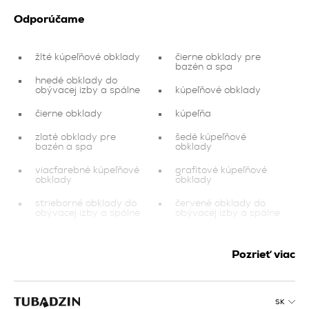
Odporúčame
žlté kúpeľňové obklady
čierne obklady pre
bazén a spa
hnedé obklady do
obývacej izby a spálne
kúpeľňové obklady
čierne obklady
kúpeľňa
zlaté obklady pre
šedé kúpeľňové
bazén a spa
obklady
viacfarebné kúpeľňové
grafitové kúpeľňové
obklady
obklady
strieborné obklady do
červené obklady do
obývacej izby a spálne
obývacej izby a spálne
žlté obklady na balkón
oranžové obklady
a terasu
Pozrieť viac
medené obklady do
zelené kuchynské
obývacej izby a spálne
obklady
medené obklady na
biele kúpeľňové
balkón a terasu
SK