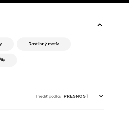
y
Rastlinný motív
Žily
Triediť podľa:
PRESNOSŤ