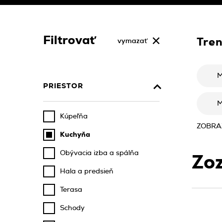
Filtrovať
Tre
vymazať
M
PRIESTOR
M
Kúpeľňa
ZOBRAZ
Kuchyňa
Obývacia izba a spálňa
Zo
Hala a predsieň
Terasa
Schody