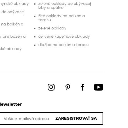
chynské obklady
zelené obklady do obývacej
izby a spálne
 do obývacej
žlté obklady na balkón a
terasu
 na balkón a
zelené obklady
y pre bazén a
červené kúpeľňové obklady
dlažba na balkón a terasu
ské obklady
ewsletter
ZAREGISTROVAŤ SA