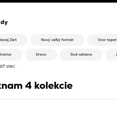
ndy
aciej Zień
Nový veľký formát
Vzor tapet
ramor
Drevo
Sivé odtiene
IŤ VIAC
znam
4
kolekcie