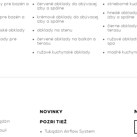
y pre bazén a
červené obklady do obývacej
strieborné ku
izby a spálne
hnedé obklady
 pre bazén a
krémové obklady do obývacej
izby a spálne
izby a spálne
čierne obklady
nské obklady
obklady na stenu
terasu
lady pre
červené obklady na balkón a
ružové obklad
terasu
spa
ružové kuchynské obklady
modré kuchyn
N
NOVINKY
ądzin
POZRI TIEŽ
ції
Tubądzin Airflow System