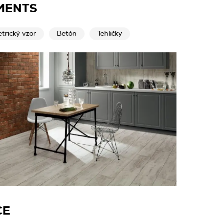
MENTS
trický vzor
Betón
Tehličky
CE