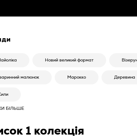
нди
айоліка
Новий великий формат
Візеру
варинний малюнок
Марокко
Деревина
или
И БІЛЬШЕ
исок
1
колекція