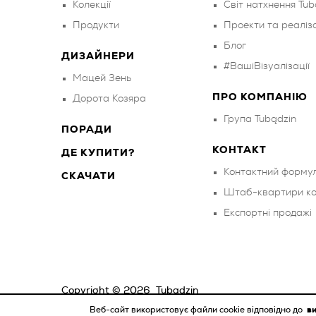
Колекції
Світ натхнення Tub
Продукти
Проекти та реаліза
Блог
ДИЗАЙНЕРИ
#ВашіВізуалізації
Мацей Зень
ПРО КОМПАНІЮ
Дорота Козяра
Група Tubądzin
ПОРАДИ
КОНТАКТ
ДЕ КУПИТИ?
Контактний форму
СКАЧАТИ
Штаб-квартири ко
Експортні продажі
Copyright ©
2026
Tubądzin
Веб-сайт використовує файли cookie відповідно до
ви