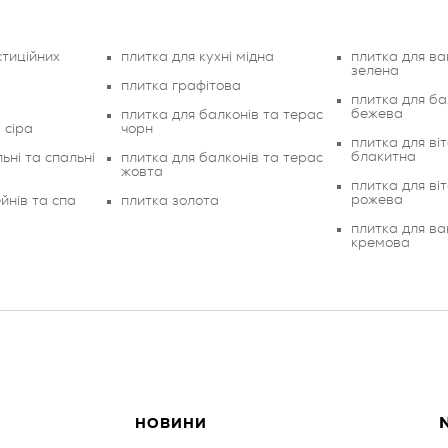
стиційних
плитка для кухні мідна
плитка для ва
зелена
плитка графітова
плитка для ба
бежева
плитка для балконів та терас
 сіра
чорн
плитка для віт
блакитна
ьні та спальні
плитка для балконів та терас
жовта
плитка для віт
рожева
йнів та спа
плитка золота
плитка для ва
кремова
N
НОВИНИ