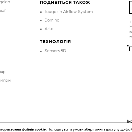
ądzin
ПОДИВІТЬСЯ ТАКОЖ
ції
Tubądzin Airflow System
Domino
M
Arte
ю
м
ТЕХНОЛОГІЯ
Sensory3D
ляр
мпанії
Ін
користання файлів cookie.
Налаштувати умови зберігання і доступу до фай