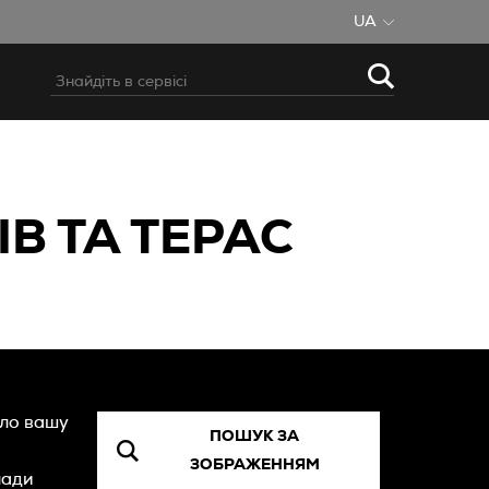
UA
В ТА ТЕРАС
уло вашу
ПОШУК ЗА
ЗОБРАЖЕННЯМ
лади