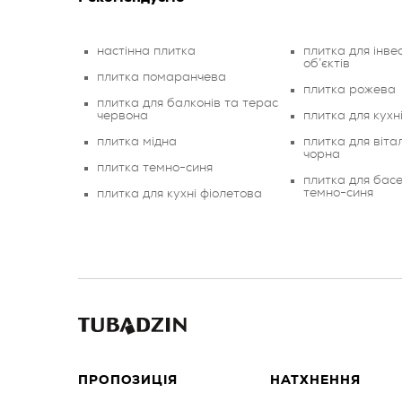
настінна плитка
плитка для інве
об’єктів
плитка помаранчева
плитка рожева
плитка для балконів та терас
червона
плитка для кухні
плитка мідна
плитка для вітал
чорна
плитка темно-синя
плитка для басе
темно-синя
плитка для кухні фіолетова
ПРОПОЗИЦІЯ
НАТХНЕННЯ