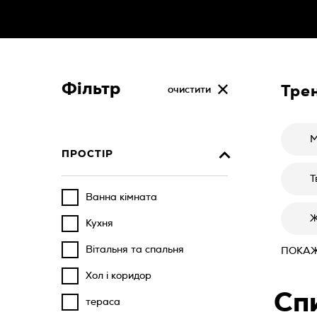
Фільтр
Тре
очистити
М
ПРОСТІР
Т
Ванна кімната
Ж
Кухня
Вітальня та спальня
ПОКАЖ
Хол і коридор
Сп
тераса