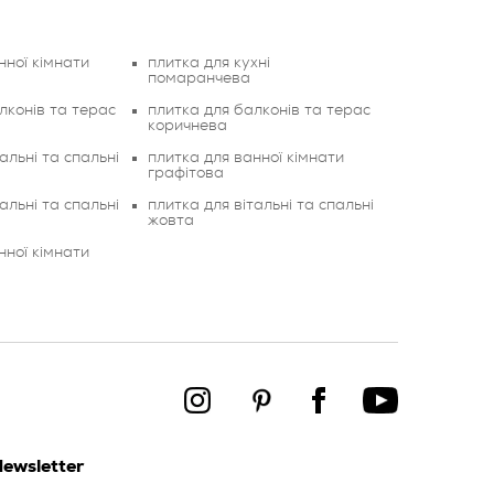
нної кімнати
плитка для кухні
помаранчева
лконів та терас
плитка для балконів та терас
коричнева
альні та спальні
плитка для ванної кімнати
графітова
альні та спальні
плитка для вітальні та спальні
жовта
нної кімнати
ewsletter