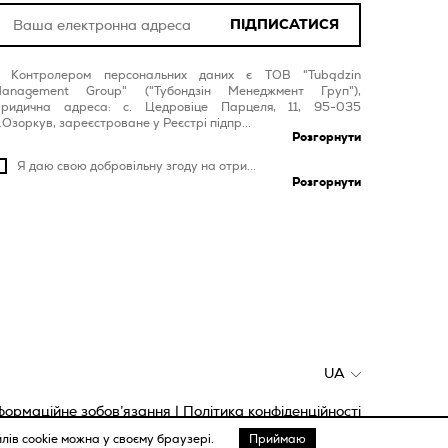
ПІДПИСАТИСЯ
Контролером персональних даних є ТОВ "Tubądzin
anagement Group" ("Тубондзін Менеджмент Груп"),
ридична адреса: с. Цедровіце Парцеля, 11, 95-035
.Озоркув, зареєстроване у Реєстрі підпр...
Розгорнути
Я даю свою добровільну згоду на отри...
Розгорнути
UA
формаційне зобов’язання
|
Політика конфіденційності
лів cookie можна у своєму браузері.
Приймаю