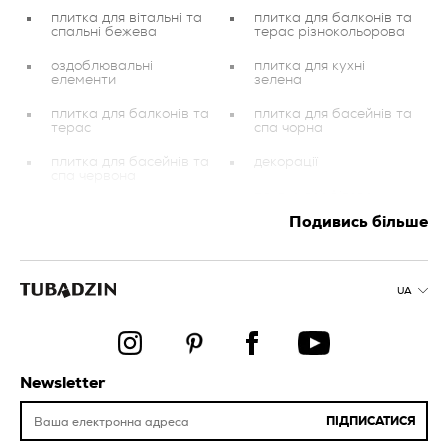
плитка для вітальні та
плитка для балконів та
спальні бежева
терас різнокольорова
оздоблювальні
плитка для кухні
елементи
зелена
плитка для балконів та
плитка для басейнів та
терас
спа чорна
плитка для басейнів та
декорації
спа червона
плитка графітова
плитка для кухні чорна
Подивись більше
плитка для балконів та
плитка для ванної
терас мідна
кімнати біла
плитка для вітальні та
плитка для балконів та
спальні рожева
UA
терас блакитн
плитка червона
плитка зелена
плитка для вітальні та
плитка золота
спальні зелена
Newsletter
плитка для холу та
плитка для ванної
передпокою
кімнати бежева
ПІДПИСАТИСЯ