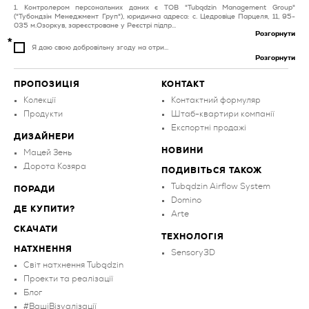
плитка для вітальні та
Контролером персональних даних є ТОВ "Tubądzin Management Group"
спальні мідна
("Тубондзін Менеджмент Груп"), юридична адреса: с. Цедровіце Парцеля, 11, 95-
035 м.Озоркув, зареєстроване у Реєстрі підпр...
Розгорнути
Я даю свою добровільну згоду на отри...
Розгорнути
ПРОПОЗИЦІЯ
КОНТАКТ
Колекції
Контактний формуляр
Продукти
Штаб-квартири компанії
Експортні продажі
ДИЗАЙНЕРИ
НОВИНИ
Мацей Зень
Дорота Козяра
ПОДИВІТЬСЯ ТАКОЖ
Tubądzin Airflow System
ПОРАДИ
Domino
ДЕ КУПИТИ?
Arte
СКАЧАТИ
ТЕХНОЛОГІЯ
НАТХНЕННЯ
Sensory3D
Світ натхнення Tubądzin
Проекти та реалізації
Блог
#ВашіВізуалізації