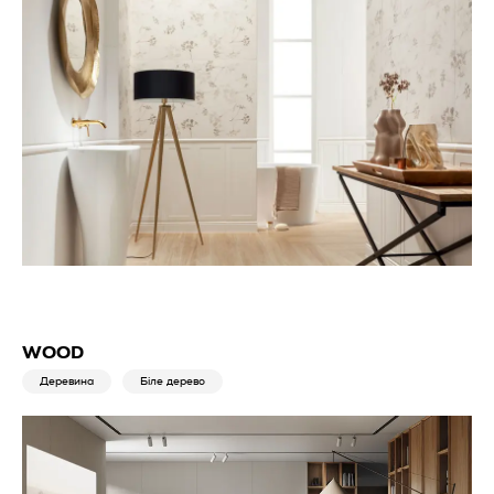
WOOD
Деревина
Біле дерево