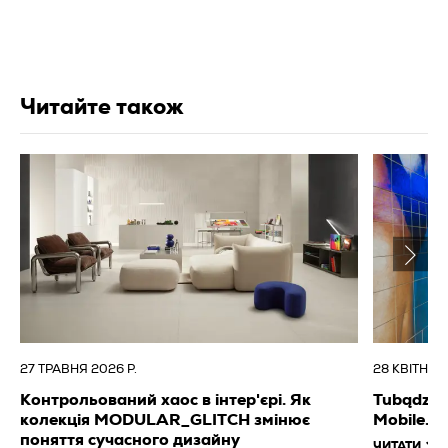
Читайте також
27 ТРАВНЯ 2026 Р.
28 КВІТНЯ 2
Контрольований хаос в інтер'єрі. Як
Tubądzin 
колекція MODULAR_GLITCH змінює
Mobile.M
поняття сучасного дизайну
ЧИТАТИ