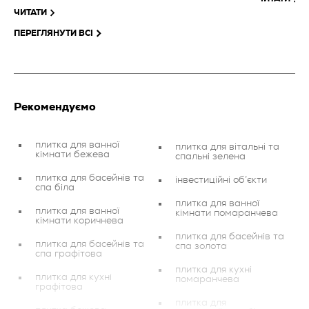
ЧИТАТИ
ПЕРЕГЛЯНУТИ ВСІ
Рекомендуємо
плитка для ванної
плитка для вітальні та
кімнати бежева
спальні зелена
плитка для басейнів та
інвестиційні об’єкти
спа біла
плитка для ванної
плитка для ванної
кімнати помаранчева
кімнати коричнева
плитка для басейнів та
плитка для басейнів та
спа золота
спа графітова
плитка для кухні
плитка для кухні
помаранчева
графітова
плитка для