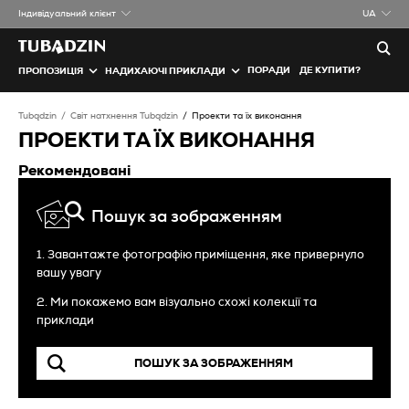
Iндивідуальний клієнт
UA
ПОРАДИ
ДЕ КУПИТИ?
ПРОПОЗИЦІЯ
НАДИХАЮЧІ ПРИКЛАДИ
Tubądzin
Світ натхнення Tubądzin
Проекти та їх виконання
ПРОЕКТИ ТА ЇХ ВИКОНАННЯ
Рекомендовані
Пошук за зображенням
1. Завантажте фотографію приміщення, яке привернуло
вашу увагу
2. Ми покажемо вам візуально схожі колекції та
приклади
ПОШУК ЗА ЗОБРАЖЕННЯМ