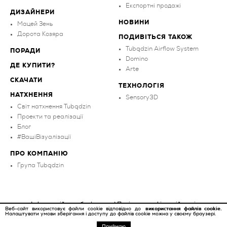
Експортні продажі
ДИЗАЙНЕРИ
НОВИНИ
Мацей Зень
Дорота Козяра
ПОДИВІТЬСЯ ТАКОЖ
Tubądzin Airflow System
ПОРАДИ
Domino
ДЕ КУПИТИ?
Arte
СКАЧАТИ
ТЕХНОЛОГІЯ
НАТХНЕННЯ
Sensory3D
Світ натхнення Tubądzin
Проекти та реалізації
Блог
#ВашіВізуалізації
ПРО КОМПАНІЮ
Група Tubądzin
Інформаційне зобов’язання
|
Політика конфіденційності
Веб-сайт використовує файли cookie відповідно до
використання файлів cookie.
Налаштувати умови зберігання і доступу до файлів cookie можна у своєму браузері.
Copyright ©
2026
Tubądzin
ФІЛЬТР
НАДИХАЮЧІ ПРИКЛАДИ
ТРЕНДИ
Приймаю