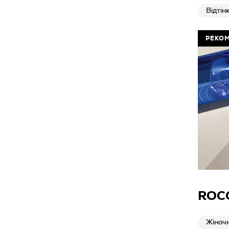
Відтін
РЕКО
ROC
Жіночн