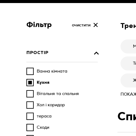
Фільтр
Тре
очистити
М
ПРОСТІР
Т
Ванна кімната
Ж
Кухня
Вітальня та спальня
ПОКАЖ
Хол і коридор
Сп
тераса
Сходи