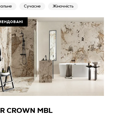
альне
Сучасне
Жіночність
МЕНДОВАНІ
ER CROWN MBL