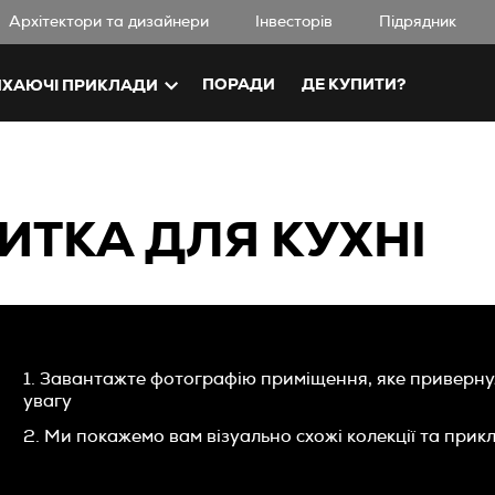
Aрхітектори та дизайнери
Iнвесторів
Підрядник
ПОРАДИ
ДЕ КУПИТИ?
ХАЮЧІ ПРИКЛАДИ
ИТКА ДЛЯ КУХНІ
1. Завантажте фотографію приміщення, яке приверн
увагу
2. Ми покажемо вам візуально схожі колекції та прик