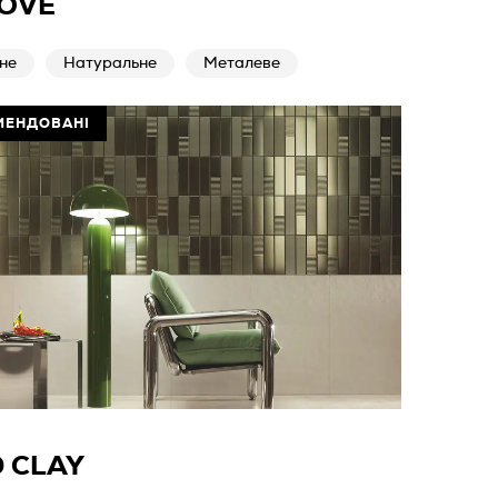
OVE
не
Натуральне
Металеве
МЕНДОВАНІ
D CLAY