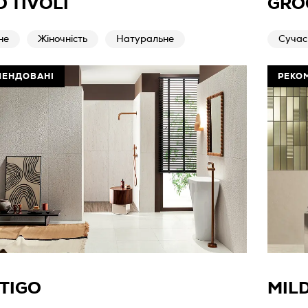
 TIVOLI
GRO
не
Жіночність
Натуральне
Сучас
МЕНДОВАНІ
РЕКО
TIGO
MIL