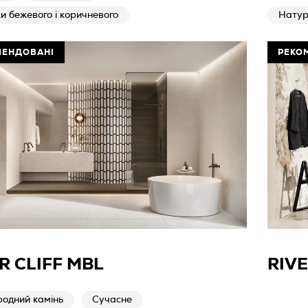
ки бежевого і коричневого
Натур
МЕНДОВАНІ
РЕКО
R CLIFF MBL
RIV
родний камінь
Сучасне