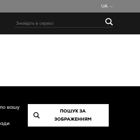
UA
уло вашу
ПОШУК ЗА
ЗОБРАЖЕННЯМ
лади