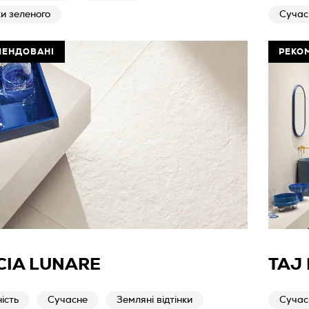
ки зеленого
Сучас
МЕНДОВАНІ
РЕКО
CIA LUNARE
TAJ
ість
Сучасне
Земляні відтінки
Сучас