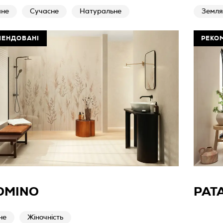
ане
Сучасне
Натуральне
Землян
МЕНДОВАНІ
РЕКО
OMINO
PAT
не
Жіночність