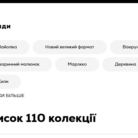
нди
айоліка
Новий великий формат
Візеру
варинний малюнок
Марокко
Деревина
или
И БІЛЬШЕ
исок
110
колекції