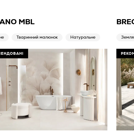
IANO MBL
BRE
не
Тваринний малюнок
Натуральне
Землян
МЕНДОВАНІ
РЕКО