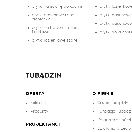
płytki na ścianę do kuchni
płytki łazienko
płytki basenowe i spa
płytki basenowe 
niebieskie
płytki basenowe
płytki na balkon i taras
fioletowe
płytki do kuchni
płytki łazienkowe szare
OFERTA
O FIRMIE
Kolekcje
Grupa Tubądzin
Produkty
Fundacja Tubądzi
Połączenie spółe
PROJEKTANCI
Działania przeci