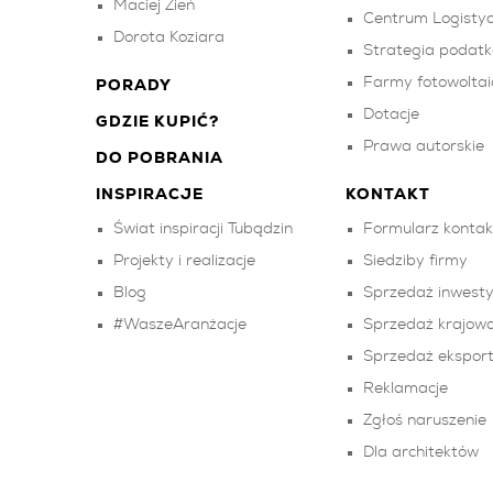
Maciej Zień
Centrum Logistyc
Dorota Koziara
Strategia podat
Farmy fotowoltai
PORADY
Dotacje
GDZIE KUPIĆ?
Prawa autorskie
DO POBRANIA
INSPIRACJE
KONTAKT
Świat inspiracji Tubądzin
Formularz konta
Projekty i realizacje
Siedziby firmy
Blog
Sprzedaż inwesty
#WaszeAranżacje
Sprzedaż krajow
Sprzedaż ekspor
Reklamacje
Zgłoś naruszenie
Dla architektów