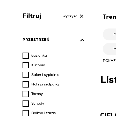
Filtruj
Tre
wyczyść
M
PRZESTRZEŃ
M
Łazienka
POKAŻ
Kuchnia
Salon i sypialnia
Lis
Hol i przedpokój
Tarasy
Schody
Balkon i taras
CIEL