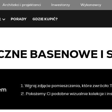
Architekci i projektanci
Inwestorzy
Wykonawcy
PORADY
GDZIE KUPIĆ?
E
CZNE BASENOWE I 
1. Wgraj zdjęcie pomieszczenia, które zwróciło
em
2. Pokażemy Ci podobne wizualnie kolekcje i ins