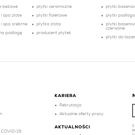
we beżowe
płytki ceramiczne
płytki baseno
i spa złote
płytki fioletowe
płytki podłog
 i spa srebrne
płytka złota
płytki basenow
czerwone
 na podłogę
producent płytek
płytki do łazie
N
KARIERA
Rekrutacja
n
Aktualne oferty pracy
k
AKTUALNOŚCI
M
w COVID-19