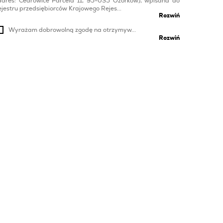
adres: Cedrowice Parcela 11, 95-035 Ozorków), wpisana do
ejestru przedsiębiorców Krajowego Rejes...
Rozwiń
Wyrażam dobrowolną zgodę na otrzymyw...
Rozwiń