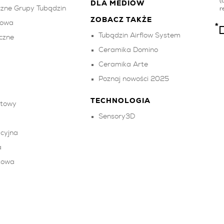
(
DLA MEDIÓW
zne Grupy Tubądzin
r
ZOBACZ TAKŻE
kowa
Tubądzin Airflow System
czne
Ceramika Domino
Ceramika Arte
Poznaj nowości 2025
TECHNOLOGIA
ktowy
Sensory3D
cyjna
a
towa