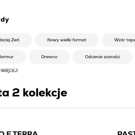
ndy
aciej Zień
Nowy wielki format
Wzór tap
armur
Drewno
Odcienie szarości
 WIĘCEJ
ta
2
kolekcje
O E TERRA
PAS