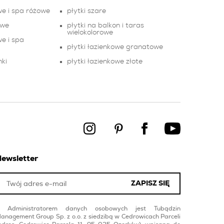
we i spa różowe
płytki szare
owe
płytki na balkon i taras
wielokolorowe
e i spa
płytki łazienkowe granatowe
nki
płytki łazienkowe złote
ewsletter
ZAPISZ SIĘ
Administratorem danych osobowych jest Tubądzin
anagement Group Sp. z o.o. z siedzibą w Cedrowicach Parceli