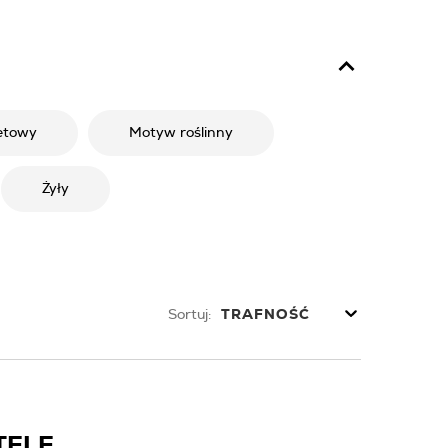
etowy
Motyw roślinny
Żyły
Sortuj:
TRAFNOŚĆ
TELE