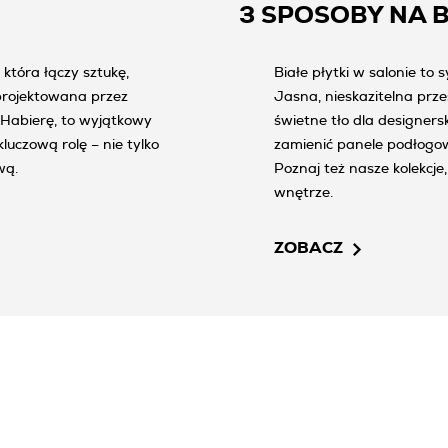
3 SPOSOBY NA B
tóra łączy sztukę,
Białe płytki w salonie to 
projektowana przez
Jasna, nieskazitelna prze
Habierę, to wyjątkowy
świetne tło dla designers
uczową rolę – nie tylko
zamienić panele podłogow
wą.
Poznaj też nasze kolekcj
wnętrze.
ZOBACZ