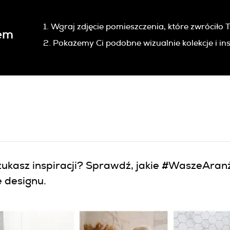
1. Wgraj zdjęcie pomieszczenia, które zwróciło
em
2. Pokażemy Ci podobne wizualnie kolekcje i ins
ukasz inspiracji? Sprawdź, jakie #WaszeAranż
 designu.