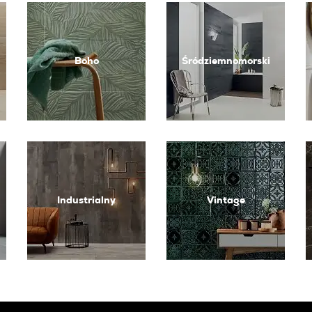
Boho
Śródziemnomorski
Industrialny
Vintage