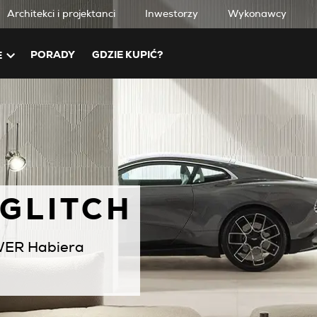
Architekci i projektanci
Inwestorzy
Wykonawcy
PORADY
GDZIE KUPIĆ?
E
IO
m wydaniu.