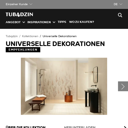
Einzelner Kunde
DE
TIPPS
WO ZU KAUFEN?
ANGEBOT
INSPIRATIONEN
Tubądzin
Kollektionen
Universelle Dekorationen
UNIVERSELLE DEKORATIONEN
EMPFEHLUNGEN
ÜBER DIE KOLLEKTION
HERUNTERLADEN
VE