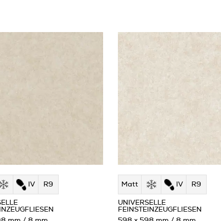
IV
R9
Matt
IV
R9
SELLE
UNIVERSELLE
INZEUGFLIESEN
FEINSTEINZEUGFLIESEN
98 mm / 8 mm
598 x 598 mm / 8 mm