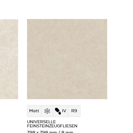
Matt
IV
R9
UNIVERSELLE
FEINSTEINZEUGFLIESEN
798 x 798 mm / 8 mm