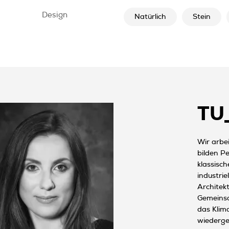
Design
Natürlich
Stein
TU_
Wir arbei
bilden P
klassisc
industri
Architek
Gemeinsa
das Klim
wiederge