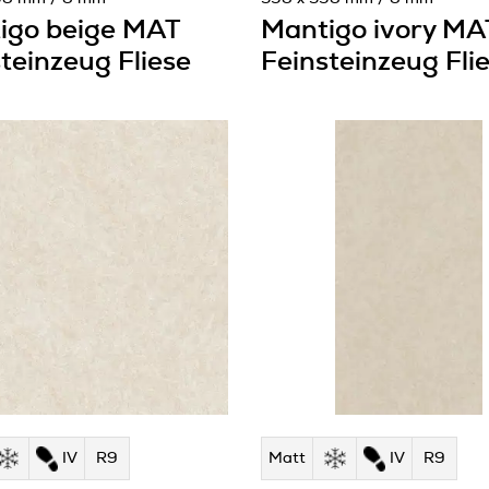
igo beige MAT
Mantigo ivory MA
teinzeug Fliese
Feinsteinzeug Fli
IV
R9
Matt
IV
R9