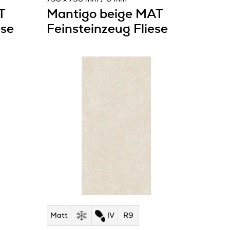
T
Mantigo beige MAT
ese
Feinsteinzeug Fliese
Matt
IV
R9