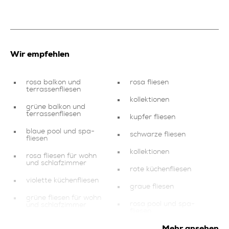
Wir empfehlen
rosa balkon und
rosa fliesen
terrassenfliesen
kollektionen
grüne balkon und
terrassenfliesen
kupfer fliesen
blaue pool und spa-
schwarze fliesen
fliesen
kollektionen
rosa fliesen für wohn
und schlafzimmer
rote küchenfliesen
violette küchenfliesen
graue fliesen
grüne fliesen für wohn
rosa pool und spa-
und schlafzimmer
fliesen
graue
Mehr ansehen
goldene fliesen für