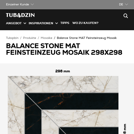
Einzelner Kunde
DE
TIPPS
WO ZU KAUFEN?
ANGEBOT
INSPIRATIONEN
Tubądzin
Produkte
Mosaike
Balance Stone MAT Feinsteinzeug Mosaik
BALANCE STONE MAT
FEINSTEINZEUG MOSAIK 298X298
298