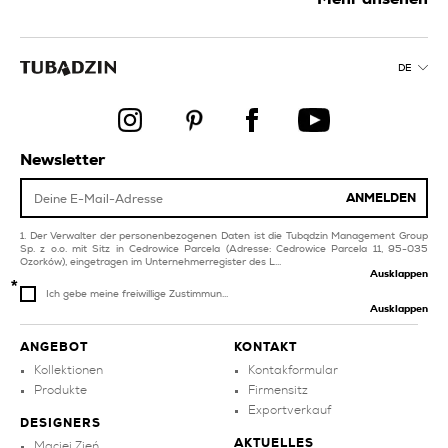
badezimmerfliesen
wohn und schlafzimmer
graue balkon und
investitionsobjekte
terrassenfliesen
produkte
DE
weiße pool und spa-
badezimmer produkte
fliesen
graphit-pool und spa-
graphit-fliesen für
fliesen
wohn und schlafzimmer
Newsletter
goldene
fliesen für flur
badezimmerfliesen
ANMELDEN
braune balkon und
terrassenfliesen
Der Verwalter der personenbezogenen Daten ist die Tubądzin Management Group
Sp. z o.o. mit Sitz in Cedrowice Parcela (Adresse: Cedrowice Parcela 11, 95-035
Ozorków), eingetragen im Unternehmerregister des L...
Ausklappen
Ich gebe meine freiwillige Zustimmun...
Ausklappen
ANGEBOT
KONTAKT
Kollektionen
Kontakformular
Produkte
Firmensitz
Exportverkauf
DESIGNERS
AKTUELLES
Maciej Zień