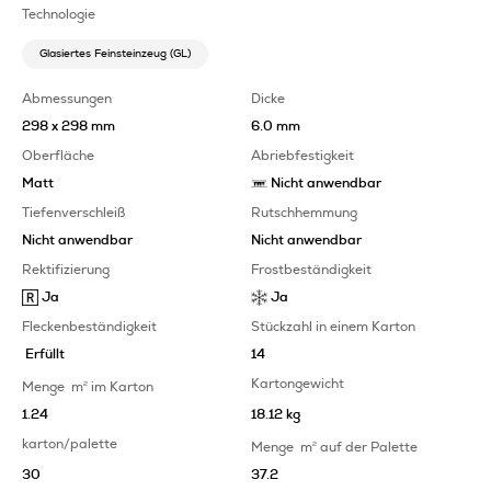
Technologie
Glasiertes Feinsteinzeug (GL)
Abmessungen
Dicke
298 x 298 mm
6.0 mm
Oberfläche
Abriebfestigkeit
Matt
Nicht anwendbar
Tiefenverschleiß
Rutschhemmung
Nicht anwendbar
Nicht anwendbar
Rektifizierung
Frostbeständigkeit
Ja
Ja
Fleckenbeständigkeit
Stückzahl in einem Karton
Erfüllt
14
Kartongewicht
Menge
m
2
im Karton
1.24
18.12 kg
karton/palette
Menge
m
2
auf der Palette
30
37.2