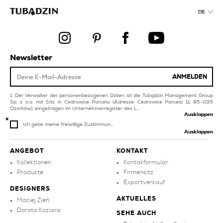
produkte
und schlafzimmer
DE
creme pool und spa-
graue balkon und
fliesen
terrassenfliesen
produkte
mehrfarbige fliesen
Newsletter
kollektionen
graphit-küchenfliesen
ANMELDEN
Der Verwalter der personenbezogenen Daten ist die Tubądzin Management Group
Sp. z o.o. mit Sitz in Cedrowice Parcela (Adresse: Cedrowice Parcela 11, 95-035
Ozorków), eingetragen im Unternehmerregister des L...
Ausklappen
Ich gebe meine freiwillige Zustimmun...
Ausklappen
ANGEBOT
KONTAKT
Kollektionen
Kontakformular
Produkte
Firmensitz
Exportverkauf
DESIGNERS
AKTUELLES
Maciej Zień
Dorota Koziara
SEHE AUCH