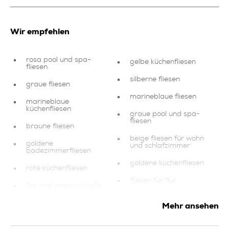
Wir empfehlen
rosa pool und spa-
gelbe küchenfliesen
fliesen
silberne fliesen
graue fliesen
marineblaue fliesen
marineblaue
küchenfliesen
graue pool und spa-
fliesen
braune fliesen
beige fliesen für wohn
goldene
und schlafzimmer
badezimmerfliesen
goldene küchenfliesen
rote küchenfliesen
fliesen für flur
flur und eingangshalle
produkte
kollektionen
Mehr ansehen
kollektionen
kollektionen
kupfer fliesen für wohn