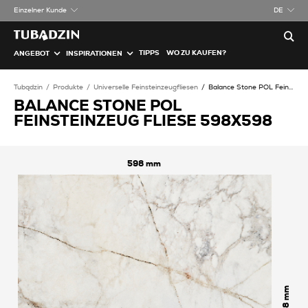
Einzelner Kunde
DE
TIPPS
WO ZU KAUFEN?
ANGEBOT
INSPIRATIONEN
Tubądzin
Produkte
Universelle Feinsteinzeugfliesen
Balance Stone POL Feinsteinzeug Fliese
BALANCE STONE POL
FEINSTEINZEUG FLIESE 598X598
598