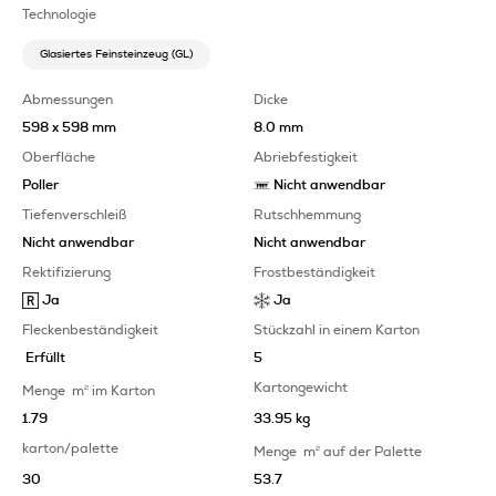
Technologie
Glasiertes Feinsteinzeug (GL)
Abmessungen
Dicke
598 x 598 mm
8.0 mm
Oberfläche
Abriebfestigkeit
Poller
Nicht anwendbar
Tiefenverschleiß
Rutschhemmung
Nicht anwendbar
Nicht anwendbar
Rektifizierung
Frostbeständigkeit
Ja
Ja
Fleckenbeständigkeit
Stückzahl in einem Karton
Erfüllt
5
Kartongewicht
Menge
m
2
im Karton
1.79
33.95 kg
karton/palette
Menge
m
2
auf der Palette
30
53.7