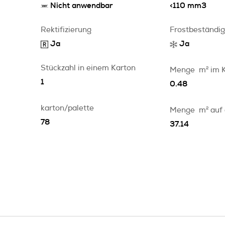
Nicht anwendbar
<110 mm3
Rektifizierung
Frostbeständig
Ja
Ja
Stückzahl in einem Karton
Menge
m
2
im 
1
0.48
karton/palette
Menge
m
2
auf
78
37.14