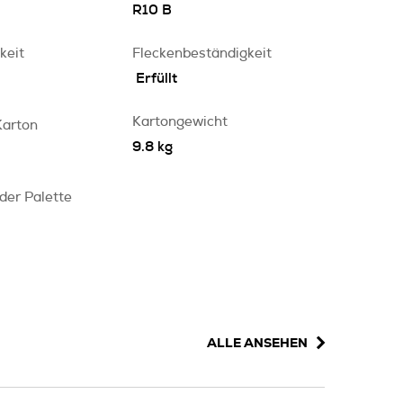
R10 B
keit
Fleckenbeständigkeit
Erfüllt
Kartongewicht
Karton
9.8 kg
 der Palette
ALLE ANSEHEN