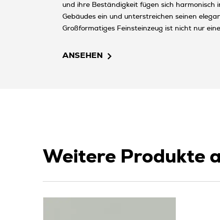
und ihre Beständigkeit fügen sich harmonisch i
Gebäudes ein und unterstreichen seinen elega
Großformatiges Feinsteinzeug ist nicht nur eine
Innenräume, sondern dient auch als erstklassi
das den Witterungsverhältnissen standhält. Da
ANSEHEN
und Ästhetik sorgt es über viele Jahre hinweg 
ein modernes Aussehen des Gebäudes.
Weitere Produkte a