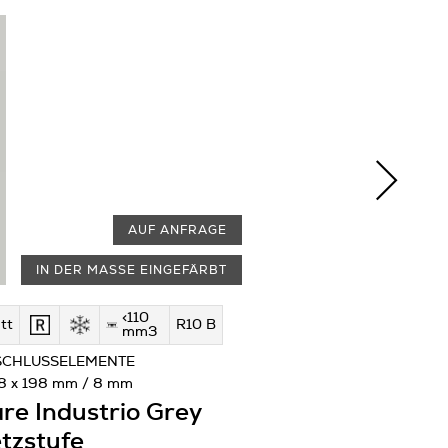
AUF ANFRAGE
IN DER MASSE EINGEFÄRBT
<110
tt
R10 B
mm3
SCHLUSSELEMENTE
8 x 198 mm / 8 mm
re Industrio Grey
tzstufe