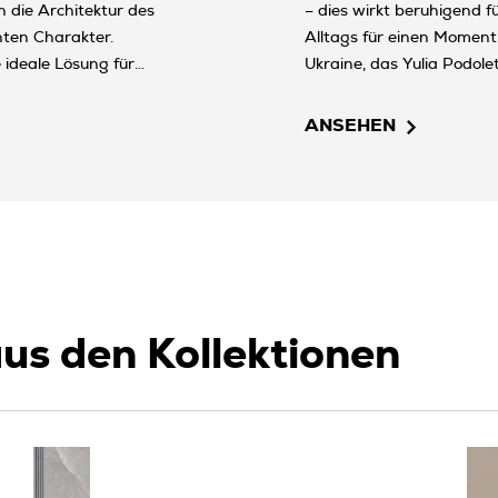
n die Architektur des
– dies wirkt beruhigend fü
nten Charakter.
Alltags für einen Moment
 ideale Lösung für
Ukraine, das Yulia Podolet
ges Fassadenmaterial,
Großvaters wiederzubele
nk seiner Festigkeit
in traumhafter Weise zu 
ANSEHEN
für Langlebigkeit und
us den Kollektionen