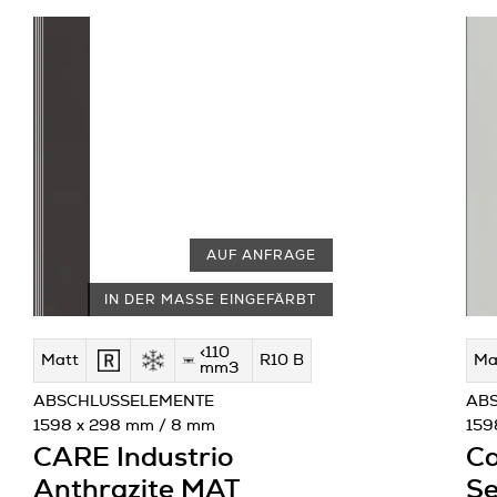
AUF ANFRAGE
IN DER MASSE EINGEFÄRBT
<110
Matt
R10 B
Ma
mm3
ABSCHLUSSELEMENTE
AB
1598 x 298 mm / 8 mm
159
CARE Industrio
Ca
Anthrazite MAT
Se