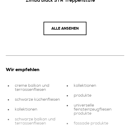
Zimba black STR Treppenstufe
ALLE ANSEHEN
Wir empfehlen
creme balkon und
kollektionen
terrassenfliesen
produkte
schwarze küchenfliesen
universelle
kollektionen
feinsteinzeugfliesen
produkte
schwarze balkon und
terrassenfliesen
fassade produkte