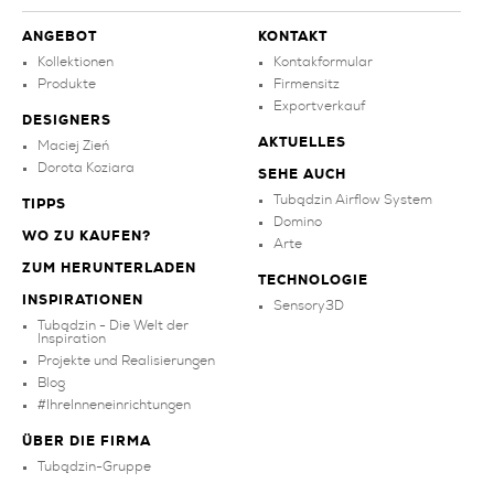
ANGEBOT
KONTAKT
Kollektionen
Kontakformular
Produkte
Firmensitz
Exportverkauf
DESIGNERS
AKTUELLES
Maciej Zień
Dorota Koziara
SEHE AUCH
Tubądzin Airflow System
TIPPS
Domino
WO ZU KAUFEN?
Arte
ZUM HERUNTERLADEN
TECHNOLOGIE
INSPIRATIONEN
Sensory3D
Tubądzin - Die Welt der
Inspiration
Projekte und Realisierungen
Blog
#IhreInneneinrichtungen
ÜBER DIE FIRMA
Tubądzin-Gruppe