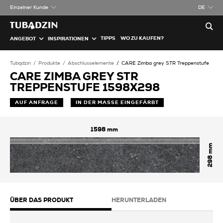
Einzelner Kunde
DE
TIPPS
WO ZU KAUFEN?
ANGEBOT
INSPIRATIONEN
Tubądzin
Produkte
Abschlusselemente
CARE Zimba grey STR Treppenstufe
CARE ZIMBA GREY STR
TREPPENSTUFE 1598X298
AUF ANFRAGE
IN DER MASSE EINGEFÄRBT
1598
298
ÜBER DAS PRODUKT
HERUNTERLADEN