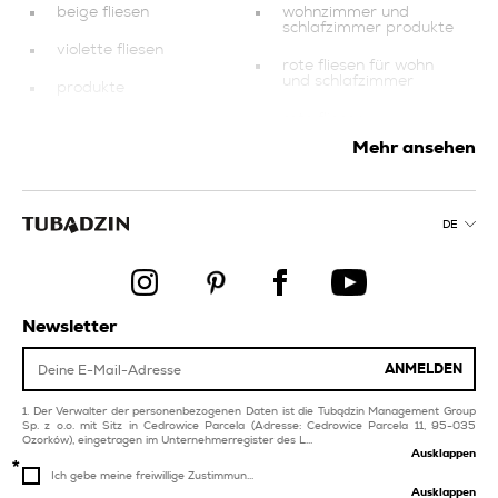
beige fliesen
wohnzimmer und
schlafzimmer produkte
violette fliesen
rote fliesen für wohn
und schlafzimmer
produkte
rote fliesen
rosa pool und spa-
fliesen
Mehr ansehen
graue pool und spa-
fliesen
violette pool und spa-
fliesen
badezimmer produkte
DE
braune fliesen für wohn
und schlafzimmer
graphit-balkon und
terrassenfliesen
schwarze pool und
spa-fliesen
obligation of
information
Newsletter
marineblaue fliesen
produkte
ANMELDEN
grüne fliesen für wohn
und schlafzimmer
Der Verwalter der personenbezogenen Daten ist die Tubądzin Management Group
Sp. z o.o. mit Sitz in Cedrowice Parcela (Adresse: Cedrowice Parcela 11, 95-035
Ozorków), eingetragen im Unternehmerregister des L...
Ausklappen
Ich gebe meine freiwillige Zustimmun...
Ausklappen