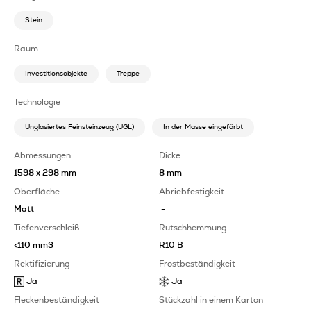
Stein
Raum
Investitionsobjekte
Treppe
Technologie
Unglasiertes Feinsteinzeug (UGL)
In der Masse eingefärbt
Abmessungen
Dicke
1598 x 298 mm
8 mm
Oberfläche
Abriebfestigkeit
Matt
-
Tiefenverschleiß
Rutschhemmung
<110 mm3
R10 B
Rektifizierung
Frostbeständigkeit
Ja
Ja
Fleckenbeständigkeit
Stückzahl in einem Karton