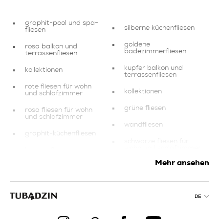
graphit-pool und spa-
silberne küchenfliesen
fliesen
goldene
rosa balkon und
badezimmerfliesen
terrassenfliesen
kupfer balkon und
kollektionen
terrassenfliesen
rote fliesen für wohn
kollektionen
und schlafzimmer
grüne fliesen
rosa fliesen für wohn
und schlafzimmer
wandfliesen
graphit-küchenfliesen
schwarze fliesen für
wohn und schlafzimmer
braune fliesen
Mehr ansehen
produkte
küche produkte
graphit-fliesen für
kollektionen
wohn und schlafzimmer
DE
beige
graphit-
badezimmerfliesen
badezimmerfliesen