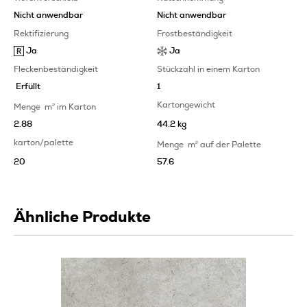
Nicht anwendbar
Nicht anwendbar
Rektifizierung
Frostbeständigkeit
Ja
Ja
Fleckenbeständigkeit
Stückzahl in einem Karton
Erfüllt
1
Kartongewicht
Menge
m
2
im Karton
2.88
44.2 kg
karton/palette
Menge
m
2
auf der Palette
20
57.6
Ähnliche Produkte