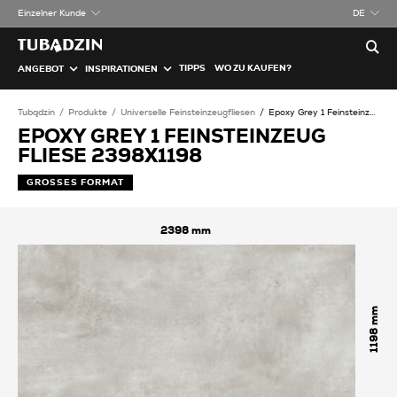
Einzelner Kunde
DE
TIPPS
WO ZU KAUFEN?
ANGEBOT
INSPIRATIONEN
Tubądzin
Produkte
Universelle Feinsteinzeugfliesen
Epoxy Grey 1 Feinsteinzeug Fliese
EPOXY GREY 1 FEINSTEINZEUG
FLIESE 2398X1198
GROSSES FORMAT
2398
1198