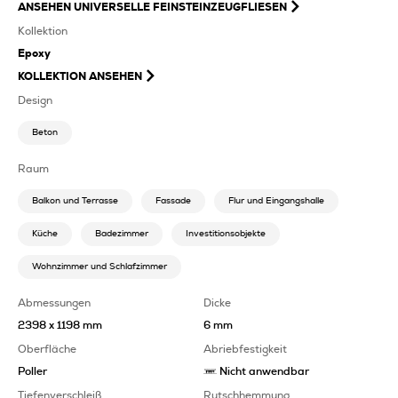
ANSEHEN
UNIVERSELLE FEINSTEINZEUGFLIESEN
Kollektion
Epoxy
KOLLEKTION ANSEHEN
Design
Beton
Raum
Balkon und Terrasse
Fassade
Flur und Eingangshalle
Küche
Badezimmer
Investitionsobjekte
Wohnzimmer und Schlafzimmer
Abmessungen
Dicke
2398 x 1198 mm
6 mm
Oberfläche
Abriebfestigkeit
Poller
Nicht anwendbar
Tiefenverschleiß
Rutschhemmung