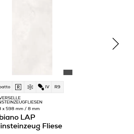
patto
IV
R9
VERSELLE
NSTEINZEUGFLIESEN
8 x 598 mm / 8 mm
biano LAP
insteinzeug Fliese