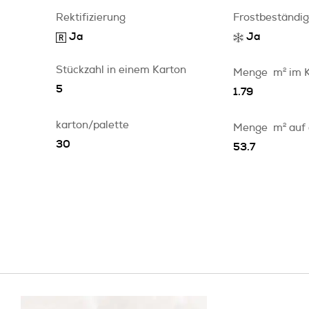
Rektifizierung
Frostbeständig
Ja
Ja
Stückzahl in einem Karton
Menge
m
2
im 
5
1.79
karton/palette
Menge
m
2
auf
30
53.7