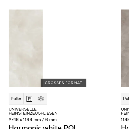
GROSSES FORMAT
Poller
Pol
UNIVERSELLE
UNI
FEINSTEINZEUGFLIESEN
FEI
2748 x 1198 mm / 6 mm
119
Harmonic white POL
Ha