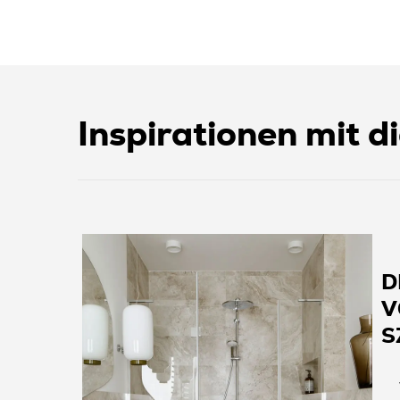
Inspirationen mit di
D
V
S