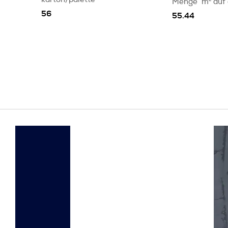
Menge
m
2
auf
56
55.44