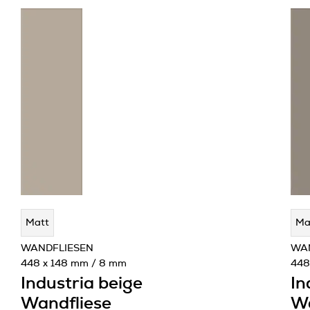
Matt
Ma
WANDFLIESEN
WA
448 x 148 mm / 8 mm
448
Industria beige
In
Wandfliese
Wa