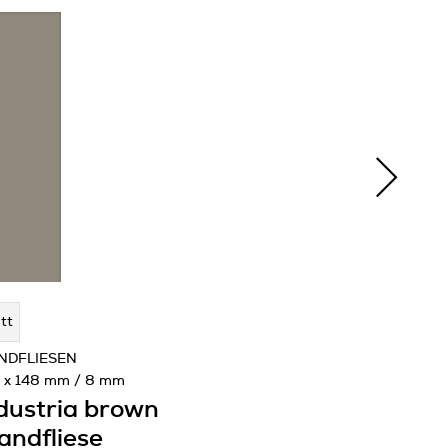
tt
NDFLIESEN
 x 148 mm / 8 mm
dustria brown
ndfliese