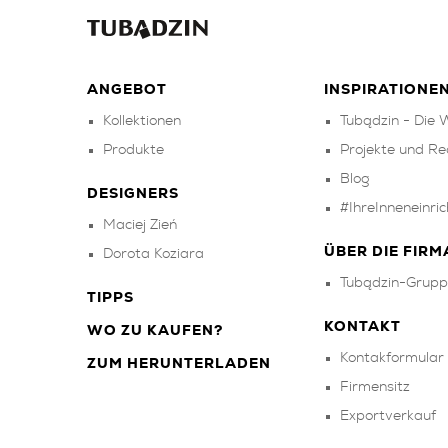
ANGEBOT
INSPIRATIONE
Kollektionen
Tubądzin - Die W
Produkte
Projekte und Re
Blog
DESIGNERS
#IhreInneneinri
Maciej Zień
ÜBER DIE FIRM
Dorota Koziara
Tubądzin-Grupp
TIPPS
KONTAKT
WO ZU KAUFEN?
Kontakformular
ZUM HERUNTERLADEN
Firmensitz
Exportverkauf