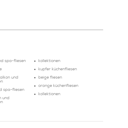
nd spa-fliesen
kollektionen
te
kupfer küchenfliesen
alkon und
beige fliesen
en
orange küchenfliesen
d spa-fliesen
kollektionen
n und
en