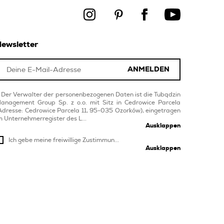
ewsletter
ANMELDEN
Der Verwalter der personenbezogenen Daten ist die Tubądzin
anagement Group Sp. z o.o. mit Sitz in Cedrowice Parcela
Adresse: Cedrowice Parcela 11, 95-035 Ozorków), eingetragen
m Unternehmerregister des L...
Ausklappen
Ich gebe meine freiwillige Zustimmun...
Ausklappen