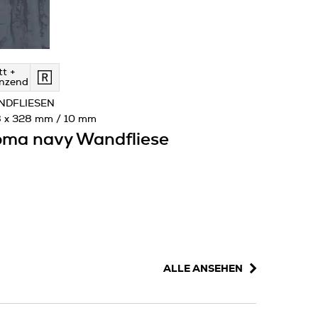
t +
nzend
NDFLIESEN
 x 328 mm / 10 mm
ma navy Wandfliese
ALLE ANSEHEN