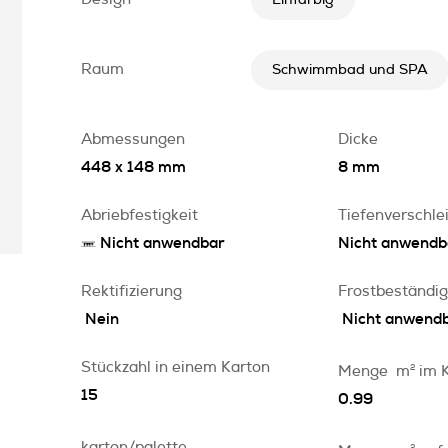
Einfarbig
Raum
Schwimmbad und SPA
Abmessungen
Dicke
448 x 148 mm
8 mm
Abriebfestigkeit
Tiefenverschle
Nicht anwendbar
Nicht anwendb
Rektifizierung
Frostbeständig
Nein
Nicht anwend
Stückzahl in einem Karton
Menge
m
2
im 
15
0.99
karton/palette