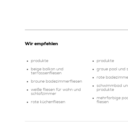
Wir empfehlen
produkte
produkte
beige balkon und
graue pool und 
terrassenfliesen
rote badezimmer
braune badezimmerfliesen
schwimmbad un
weiße fliesen für wohn und
produkte
schlafzimmer
mehrfarbige poo
rote küchenfliesen
fliesen