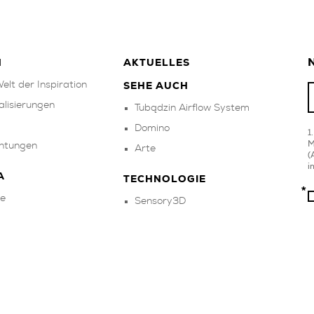
N
N
AKTUELLES
elt der Inspiration
SEHE AUCH
alisierungen
Tubądzin Airflow System
Domino
M
chtungen
Arte
(
i
A
TECHNOLOGIE
e
Sensory3D