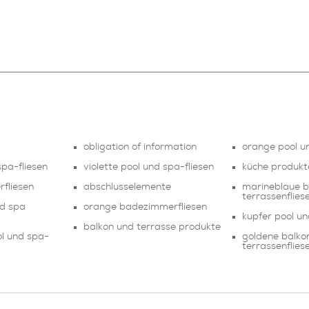
obligation of information
orange pool u
spa-fliesen
violette pool und spa-fliesen
küche produk
fliesen
abschlusselemente
marineblaue b
terrassenflies
d spa
orange badezimmerfliesen
kupfer pool un
balkon und terrasse produkte
l und spa-
goldene balko
terrassenflies