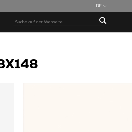
DE
8X148