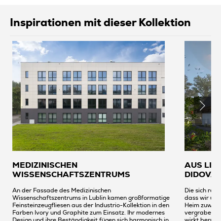
Inspirationen mit dieser Kollektion
MEDIZINISCHEN
AUS LIE
WISSENSCHAFTSZENTRUMS
DIDOVA 
An der Fassade des Medizinischen
Die sich rec
Wissenschaftszentrums in Lublin kamen großformatige
dass wir uns
Feinsteinzeugfliesen aus der Industrio-Kollektion in den
Heim zuwend
Farben Ivory und Graphite zum Einsatz. Ihr modernes
vergrabene G
Design und ihre Beständigkeit fügen sich harmonisch in
wirkt beruhig