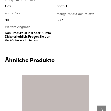
Menge
m
im Karton
1.79
33.95 kg
karton/palette
Menge
m
2
auf der Palette
30
53.7
Weitere Angaben
Das Produkt ist in 8 oder 10 mm
Dicke erhältlich. Fragen Sie den
Verkäufer nach Details.
Ähnliche Produkte