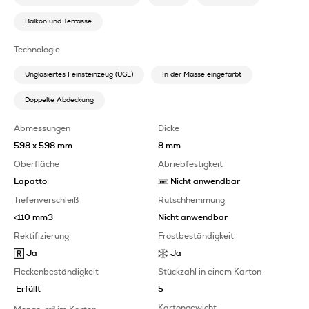
Balkon und Terrasse
Technologie
Unglasiertes Feinsteinzeug (UGL)
In der Masse eingefärbt
Doppelte Abdeckung
Abmessungen
Dicke
598 x 598 mm
8 mm
Oberfläche
Abriebfestigkeit
Lapatto
Nicht anwendbar
Tiefenverschleiß
Rutschhemmung
<110 mm3
Nicht anwendbar
Rektifizierung
Frostbeständigkeit
Ja
Ja
Fleckenbeständigkeit
Stückzahl in einem Karton
Erfüllt
5
Kartongewicht
2