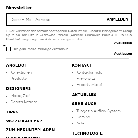
badezimmerfliesen
rote fliesen
Newsletter
orange küchenfliesen
silberne fliesen für
ANMELDEN
wohn und schlafzimmer
Der Verwalter der personenbezogenen Daten ist die Tubądzin Management Group
Sp. z o.o. mit Sitz in Cedrowice Parcela (Adresse: Cedrowice Parcela 11, 95-035
Ozorków), eingetragen im Unternehmerregister des L...
Ausklappen
Ich gebe meine freiwillige Zustimmun...
Ausklappen
ANGEBOT
KONTAKT
Kollektionen
Kontakformular
Produkte
Firmensitz
Exportverkauf
DESIGNERS
AKTUELLES
Maciej Zień
Dorota Koziara
SEHE AUCH
Tubądzin Airflow System
TIPPS
Domino
WO ZU KAUFEN?
Arte
ZUM HERUNTERLADEN
TECHNOLOGIE