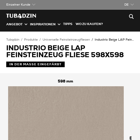
Einzelner Kunde
DE
TIPPS
WO ZU KAUFEN?
ANGEBOT
INSPIRATIONEN
Tubądzin
Produkte
Universelle Feinsteinzeugfliesen
Industrio Beige LAP Feinsteinzeug Fliese
INDUSTRIO BEIGE LAP
FEINSTEINZEUG FLIESE 598X598
IN DER MASSE EINGEFÄRBT
598