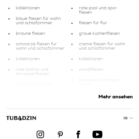
kollektionen
rote pool und spa-
fliesen
blaue fliesen für wohn
und schlafzimmer
fliesen für flur
braune fliesen
graue küchenfliesen
schwarze fliesen für
creme fliesen für wohn
wohn und schlafzimmer
und schlafzimmer
kollektionen
kollektionen
rote balkon und
wandfliesen
terrassenfliesen
blaue pool und spa-
fassade produkte
fliesen
braune küchenfliesen
produkte
Mehr ansehen
rote fliesen für wohn
silberne balkon und
und schlafzimmer
terrassenfliesen
DE
mehrfarbige balkon
produkte
und terrassenfliesen
marineblaue balkon
creme
und terrassenfliesen