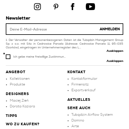
und schlafzimmer
kollektionen
marineblaue balkon
treppe produkte
und terrassenfliesen
Newsletter
silberne balkon und
ANMELDEN
terrassenfliesen
Der Verwalter der personenbezogenen Daten ist die Tubądzin Management Group
Sp. z o.o. mit Sitz in Cedrowice Parcela (Adresse: Cedrowice Parcela 11, 95-035
Ozorków), eingetragen im Unternehmerregister des L...
Ausklappen
Ich gebe meine freiwillige Zustimmun...
Ausklappen
ANGEBOT
KONTAKT
Kollektionen
Kontakformular
Produkte
Firmensitz
Exportverkauf
DESIGNERS
AKTUELLES
Maciej Zień
Dorota Koziara
SEHE AUCH
Tubądzin Airflow System
TIPPS
Domino
WO ZU KAUFEN?
Arte