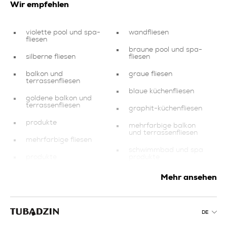
Wir empfehlen
violette pool und spa-
wandfliesen
fliesen
braune pool und spa-
silberne fliesen
fliesen
balkon und
graue fliesen
terrassenfliesen
blaue küchenfliesen
goldene balkon und
terrassenfliesen
graphit-küchenfliesen
produkte
mehrfarbige balkon
und terrassenfliesen
mehrfarbige fliesen
schwimmbad und spa
produkte
produkte
gelbe pool und spa-
grüne fliesen
Mehr ansehen
fliesen
braune fliesen
goldene fliesen für
wohn und schlafzimmer
rosa fliesen
DE
kollektionen
grüne fliesen für wohn