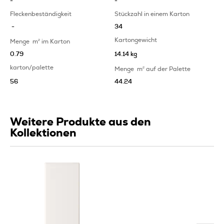
-
-
Fleckenbeständigkeit
Stückzahl in einem Karton
-
34
Kartongewicht
Menge
m
2
im Karton
0.79
14.14 kg
karton/palette
Menge
m
2
auf der Palette
56
44.24
Weitere Produkte aus den
Kollektionen