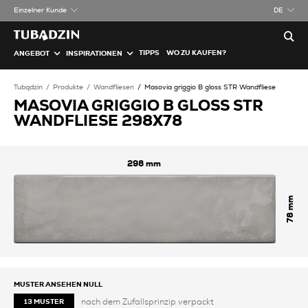
Einzelner Kunde
DE
TIPPS
WO ZU KAUFEN?
ANGEBOT
INSPIRATIONEN
Tubądzin
Produkte
Wandfliesen
Masovia griggio B gloss STR Wandfliese
MASOVIA GRIGGIO B GLOSS STR
WANDFLIESE 298X78
298
78
MUSTER ANSEHEN
NULL
nach dem Zufallsprinzip verpackt
13 MUSTER