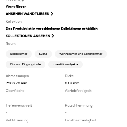
Wandfliesen
ANSEHEN
WANDFLIESEN
Kollektion
Das Produkt ist in verschiedenen Kollektionen erhältlich
KOLLEKTIONEN ANSEHEN
Raum
Badezimmer
Küche
Wohnzimmer und Schlafzimmer
Flur und Eingangshalle
Investitionsobjekte
Abmessungen
Dicke
298 x 78 mm
10.0 mm
Oberfläche
Abriebfestigkeit
-
-
Tiefenverschleiß
Rutschhemmung
-
-
Rektifizierung
Frostbeständigkeit