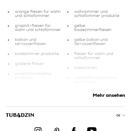
orange fliesen für wohn
wohnzimmer und
und schlafzimmer
schlafzimmer produkte
graphit-fliesen für
gelbe
wohn und schlafzimmer
badezimmerfliesen
balkon und
gelbe balkon und
terrassenfliesen
terrassenfliesen
badezimmer produkte
fliesen für wohn und
schlafzimmer
goldene fliesen
kollektionen
investitionsobjekte
produkte
marineblaue pool und
spa-fliesen
kupfer pool und spa-
fliesen
abschlusselemente
Mehr ansehen
produkte
beige küchenfliesen
creme balkon und
terrassenfliesen
silberne pool und spa-
fliesen
DE
rosa pool und spa-
fliesen
creme fliesen