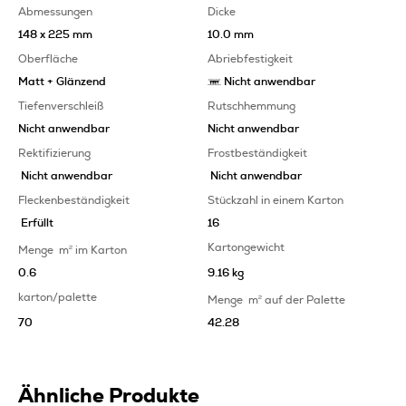
Abmessungen
Dicke
148 x 225 mm
10.0 mm
Oberfläche
Abriebfestigkeit
Matt + Glänzend
Nicht anwendbar
Tiefenverschleiß
Rutschhemmung
Nicht anwendbar
Nicht anwendbar
Rektifizierung
Frostbeständigkeit
Nicht anwendbar
Nicht anwendbar
Fleckenbeständigkeit
Stückzahl in einem Karton
Erfüllt
16
Kartongewicht
Menge
m
2
im Karton
0.6
9.16 kg
karton/palette
Menge
m
2
auf der Palette
70
42.28
Ähnliche Produkte