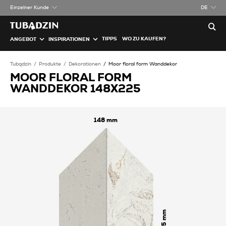
Einzelner Kunde
DE
TIPPS
WO ZU KAUFEN?
ANGEBOT
INSPIRATIONEN
Tubądzin
Produkte
Dekorationen
Moor floral form Wanddekor
MOOR FLORAL FORM
WANDDEKOR 148X225
148