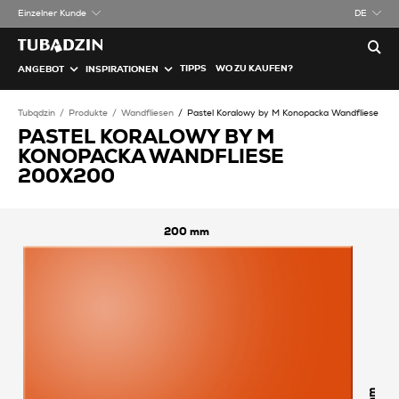
Einzelner Kunde
DE
TIPPS
WO ZU KAUFEN?
ANGEBOT
INSPIRATIONEN
Tubądzin
Produkte
Wandfliesen
Pastel Koralowy by M Konopacka Wandfliese
PASTEL KORALOWY BY M
KONOPACKA WANDFLIESE
200X200
200