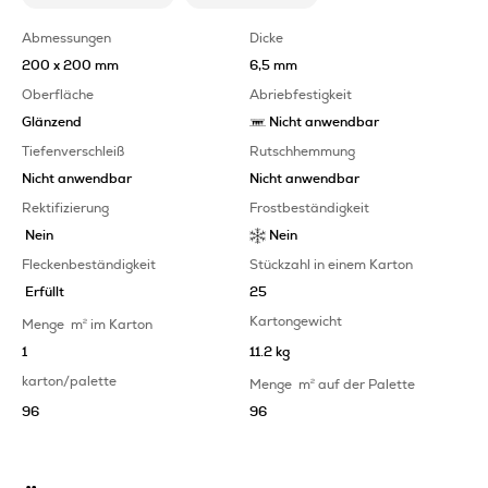
Abmessungen
Dicke
200 x 200 mm
6,5 mm
Oberfläche
Abriebfestigkeit
Glänzend
Nicht anwendbar
Tiefenverschleiß
Rutschhemmung
Nicht anwendbar
Nicht anwendbar
Rektifizierung
Frostbeständigkeit
Nein
Nein
Fleckenbeständigkeit
Stückzahl in einem Karton
Erfüllt
25
Kartongewicht
Menge
m
2
im Karton
1
11.2 kg
karton/palette
Menge
m
2
auf der Palette
96
96