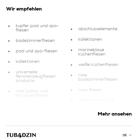
Wir empfehlen
kupfer pool und spa-
abschlusselemente
fliesen
kollektionen
badezimmerfliesen
marineblaue
pool und spa-fliesen
küchenfliesen
kollektionen
weiße küchenfliesen
universelle
rote
feinsteinzeugfliesen
badezimmerfliesen
produkte
rosa fliesen
rote balkon und
terrassenfliesen
gelbe balkon und
terrassenfliesen
orange fliesen für wohn
und schlafzimmer
Mehr ansehen
kupfer fliesen
grüne
badezimmerfliesen
schwimmbad und spa
produkte
rosa pool und spa-
DE