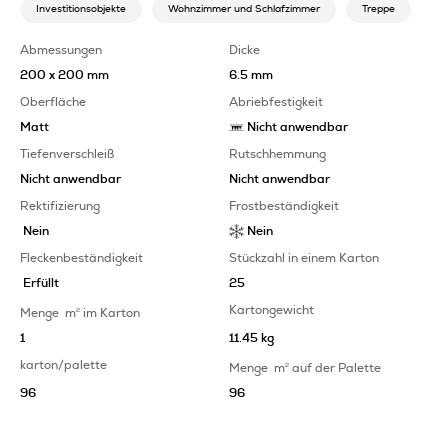
Investitionsobjekte
Wohnzimmer und Schlafzimmer
Treppe
Abmessungen
Dicke
200 x 200 mm
6.5 mm
Oberfläche
Abriebfestigkeit
Matt
Nicht anwendbar
Tiefenverschleiß
Rutschhemmung
Nicht anwendbar
Nicht anwendbar
Rektifizierung
Frostbeständigkeit
Nein
Nein
Fleckenbeständigkeit
Stückzahl in einem Karton
Erfüllt
25
Kartongewicht
Menge
m
2
im Karton
1
11.45 kg
karton/palette
Menge
m
2
auf der Palette
96
96