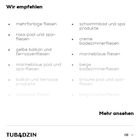
Wir empfehlen
mehrfarbige fliesen
schwimmbad und spa
produkte
rosa pool und spa-
fliesen
creme
badezimmerfliesen
gelbe balkon und
terrassenfliesen
marineblaue fliesen
marineblaue pool und
beige
spa-fliesen
badezimmerfliesen
balkon und terrasse
braune pool und spa-
produkte
fliesen
schwarze fliesen
beige küchenfliesen
silberne küchenfliesen
badezimmer produkte
Mehr ansehen
weiße fliesen für wohn
universelle
und schlafzimmer
feinsteinzeugfliesen
silberne fliesen
creme fliesen
DE