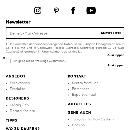
produkte
kollektionen
orange küchenfliesen
kollektionen
marineblaue
produkte
Newsletter
küchenfliesen
violette
ANMELDEN
badezimmerfliesen
Der Verwalter der personenbezogenen Daten ist die Tubądzin Management Group
Sp. z o.o. mit Sitz in Cedrowice Parcela (Adresse: Cedrowice Parcela 11, 95-035
Ozorków), eingetragen im Unternehmerregister des L...
Ausklappen
Ich gebe meine freiwillige Zustimmun...
Ausklappen
ANGEBOT
KONTAKT
Kollektionen
Kontakformular
Produkte
Firmensitz
Exportverkauf
DESIGNERS
AKTUELLES
Maciej Zień
Dorota Koziara
SEHE AUCH
Tubądzin Airflow System
TIPPS
Domino
WO ZU KAUFEN?