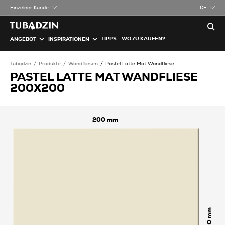
Einzelner Kunde
DE
TIPPS
WO ZU KAUFEN?
ANGEBOT
INSPIRATIONEN
Tubądzin
Produkte
Wandfliesen
Pastel Latte Mat Wandfliese
PASTEL LATTE MAT WANDFLIESE
200X200
200