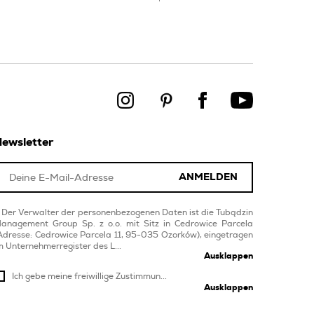
ewsletter
ANMELDEN
Der Verwalter der personenbezogenen Daten ist die Tubądzin
anagement Group Sp. z o.o. mit Sitz in Cedrowice Parcela
Adresse: Cedrowice Parcela 11, 95-035 Ozorków), eingetragen
m Unternehmerregister des L...
Ausklappen
Ich gebe meine freiwillige Zustimmun...
Ausklappen