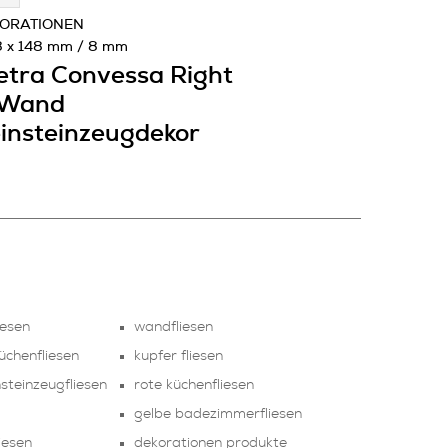
ORATIONEN
8 x 148 mm / 8 mm
etra Convessa Right
 Wand
insteinzeugdekor
iesen
wandfliesen
üchenfliesen
kupfer fliesen
nsteinzeugfliesen
rote küchenfliesen
gelbe badezimmerfliesen
iesen
dekorationen produkte