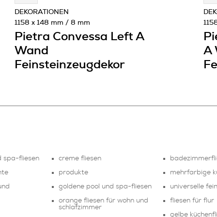
DEKORATIONEN
DEK
1158 x 148 mm / 8 mm
115
Pietra Convessa Left A
Pi
Wand
A
Feinsteinzeugdekor
Fe
d spa-fliesen
creme fliesen
badezimmerfl
nte
produkte
mehrfarbige k
und
goldene pool und spa-fliesen
universelle fei
orange fliesen für wohn und
fliesen für flur
schlafzimmer
gelbe küchenfl