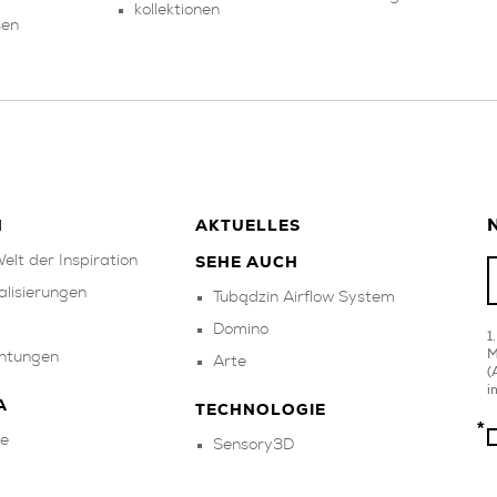
kollektionen
sen
N
N
AKTUELLES
elt der Inspiration
SEHE AUCH
alisierungen
Tubądzin Airflow System
Domino
M
chtungen
Arte
(
i
A
TECHNOLOGIE
e
Sensory3D