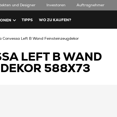
tekten und Designer
Investoren
Auftragnehmer
TIPPS
WO ZU KAUFEN?
IONEN
ra Convessa Left B Wand Feinsteinzeugdekor
SSA LEFT B WAND
GDEKOR 588X73