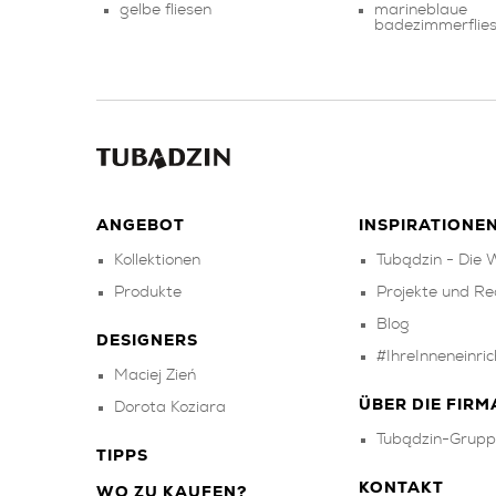
gelbe fliesen
marineblaue
badezimmerflie
ANGEBOT
INSPIRATIONE
Kollektionen
Tubądzin - Die W
Produkte
Projekte und Re
Blog
DESIGNERS
#IhreInneneinri
Maciej Zień
ÜBER DIE FIRM
Dorota Koziara
Tubądzin-Grupp
TIPPS
KONTAKT
WO ZU KAUFEN?