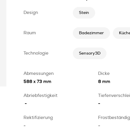
Design
Stein
Raum
Badezimmer
Küch
Technologie
Sensory3D
Abmessungen
Dicke
588 x 73 mm
8 mm
Abriebfestigkeit
Tiefenverschle
-
-
Rektifizierung
Frostbeständig
-
-