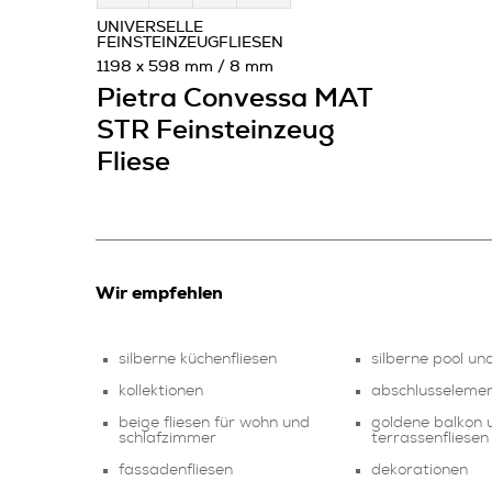
UNIVERSELLE
FEINSTEINZEUGFLIESEN
1198 x 598 mm / 8 mm
Pietra Convessa MAT
STR Feinsteinzeug
Fliese
Wir empfehlen
silberne küchenfliesen
silberne pool un
kollektionen
abschlusseleme
beige fliesen für wohn und
goldene balkon 
schlafzimmer
terrassenfliesen
fassadenfliesen
dekorationen