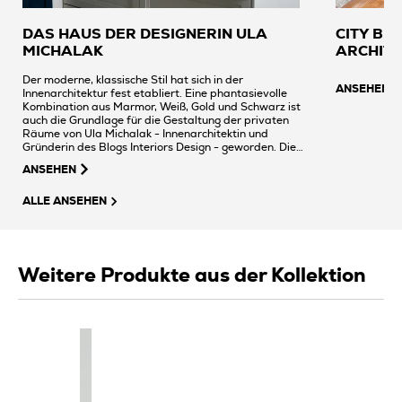
DAS HAUS DER DESIGNERIN ULA
CITY BR
MICHALAK
ARCHITE
Der moderne, klassische Stil hat sich in der
ANSEHEN
Innenarchitektur fest etabliert. Eine phantasievolle
Kombination aus Marmor, Weiß, Gold und Schwarz ist
auch die Grundlage für die Gestaltung der privaten
Räume von Ula Michalak - Innenarchitektin und
Gründerin des Blogs Interiors Design - geworden. Die
Wohnung der Designerin und Keramikliebhaberin ist
ANSEHEN
mit Fliesen der Tubądzin Group ausgestattet.
ALLE ANSEHEN
Weitere Produkte aus der Kollektion