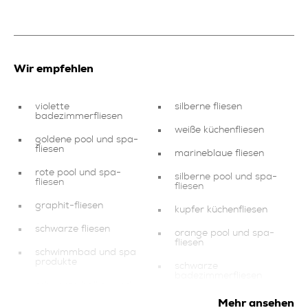
Wir empfehlen
violette
silberne fliesen
badezimmerfliesen
weiße küchenfliesen
goldene pool und spa-
fliesen
marineblaue fliesen
rote pool und spa-
silberne pool und spa-
fliesen
fliesen
graphit-fliesen
kupfer küchenfliesen
schwarze fliesen
orange pool und spa-
fliesen
schwimmbad und spa
produkte
schwarze
badezimmerfliesen
schwarze balkon und
terrassenfliesen
blaue
Mehr ansehen