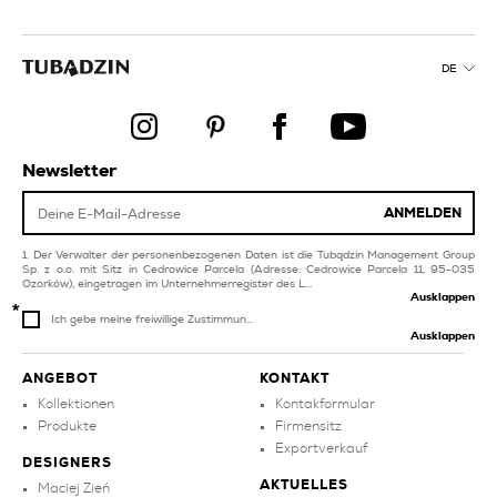
badezimmerfliesen
balkon und
terrassenfliesen
gelbe pool und spa-
fliesen
orange
DE
badezimmerfliesen
orange balkon und
terrassenfliesen
wandfliesen
produkte
produkte
Newsletter
kollektionen
weiße pool und spa-
fliesen
ANMELDEN
graue fliesen für wohn
und schlafzimmer
Der Verwalter der personenbezogenen Daten ist die Tubądzin Management Group
Sp. z o.o. mit Sitz in Cedrowice Parcela (Adresse: Cedrowice Parcela 11, 95-035
Ozorków), eingetragen im Unternehmerregister des L...
Ausklappen
Ich gebe meine freiwillige Zustimmun...
Ausklappen
ANGEBOT
KONTAKT
Kollektionen
Kontakformular
Produkte
Firmensitz
Exportverkauf
DESIGNERS
AKTUELLES
Maciej Zień