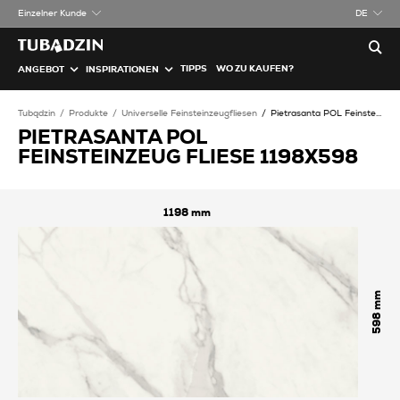
Einzelner Kunde
DE
TIPPS
WO ZU KAUFEN?
ANGEBOT
INSPIRATIONEN
Tubądzin
Produkte
Universelle Feinsteinzeugfliesen
Pietrasanta POL Feinsteinzeug Fliese
PIETRASANTA POL
FEINSTEINZEUG FLIESE 1198X598
1198
598