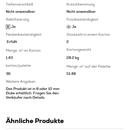
Tiefenverschleiß
Rutschhemmung
Nicht anwendbar
Nicht anwendbar
Rektifizierung
Frostbeständigkeit
Ja
Ja
Fleckenbeständigkeit
Stückzahl in einem Karton
Erfüllt
2
Kartongewicht
Menge
m
2
im Karton
1.43
28.2 kg
karton/palette
Menge
m
2
auf der Palette
36
51.48
Weitere Angaben
Das Produkt ist in 8 oder 10 mm
Dicke erhältlich. Fragen Sie den
Verkäufer nach Details.
Ähnliche Produkte