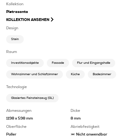
Kollektion
Pietrasanta
KOLLEKTION ANSEHEN
Design
Stein
Raum
Investitionsobjekte
Fassade
Flur und Eingangshalle
Wohnzimmer und Schlafzimmer
Küche
Badezimmer
Technologie
Glasiertes Feinsteinzeug (GL)
Abmessungen
Dicke
1198 x 598 mm
8 mm
Oberfläche
Abriebfestigkeit
Poller
Nicht anwendbar