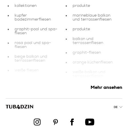
kollektionen
produkte
kupfer
marineblaue balkon
badezimmerfliesen
und terrassenfliesen
graphit-pool und spa-
produkte
fliesen
balkon und
rosa pool und spa-
terrassenfliesen
fliesen
graphit-fliesen
beige balkon und
terrassenfliesen
orange küchenfliesen
weiße fliesen
weiße balkon und
terrassenfliesen
silberne fliesen für
wohn und schlafzimmer
braune fliesen
Mehr ansehen
produkte
orange pool und spa-
fliesen
rote küchenfliesen
DE
goldene fliesen für
goldene küchenfliesen
wohn und schlafzimmer
beige fliesen für wohn
fliesen für wohn und
und schlafzimmer
schlafzimmer