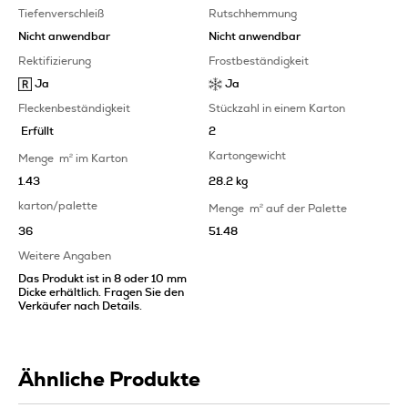
Tiefenverschleiß
Rutschhemmung
Nicht anwendbar
Nicht anwendbar
Rektifizierung
Frostbeständigkeit
Ja
Ja
Fleckenbeständigkeit
Stückzahl in einem Karton
Erfüllt
2
Kartongewicht
Menge
m
2
im Karton
1.43
28.2 kg
karton/palette
Menge
m
2
auf der Palette
36
51.48
Weitere Angaben
Das Produkt ist in 8 oder 10 mm
Dicke erhältlich. Fragen Sie den
Verkäufer nach Details.
Ähnliche Produkte