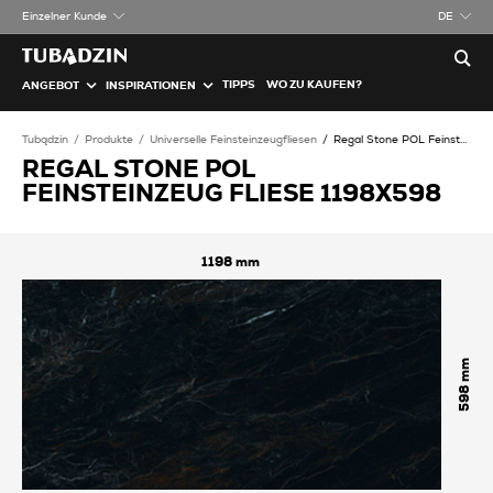
Einzelner Kunde
DE
TIPPS
WO ZU KAUFEN?
ANGEBOT
INSPIRATIONEN
Tubądzin
Produkte
Universelle Feinsteinzeugfliesen
Regal Stone POL Feinsteinzeug Fliese
REGAL STONE POL
FEINSTEINZEUG FLIESE 1198X598
1198
598