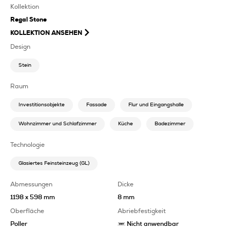
Kollektion
Regal Stone
KOLLEKTION ANSEHEN
Design
Stein
Raum
Investitionsobjekte
Fassade
Flur und Eingangshalle
Wohnzimmer und Schlafzimmer
Küche
Badezimmer
Technologie
Glasiertes Feinsteinzeug (GL)
Abmessungen
Dicke
1198 x 598 mm
8 mm
Oberfläche
Abriebfestigkeit
Poller
Nicht anwendbar