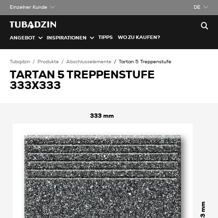
Einzelner Kunde
DE
TIPPS
WO ZU KAUFEN?
ANGEBOT
INSPIRATIONEN
Tubądzin
Produkte
Abschlusselemente
Tartan 5 Treppenstufe
TARTAN 5 TREPPENSTUFE
333X333
333