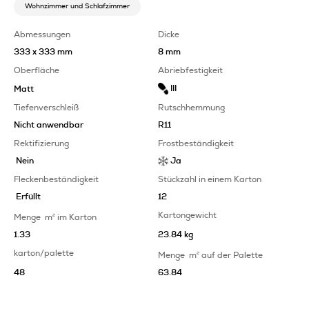
Wohnzimmer und Schlafzimmer
Abmessungen
Dicke
333 x 333 mm
8 mm
Oberfläche
Abriebfestigkeit
III
Matt
Tiefenverschleiß
Rutschhemmung
Nicht anwendbar
R11
Rektifizierung
Frostbeständigkeit
Nein
Ja
Fleckenbeständigkeit
Stückzahl in einem Karton
Erfüllt
12
Kartongewicht
Menge
m
2
im Karton
1.33
23.84 kg
karton/palette
Menge
m
2
auf der Palette
48
63.84