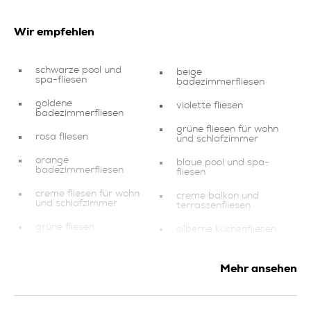
Wir empfehlen
schwarze pool und
beige
spa-fliesen
badezimmerfliesen
goldene
violette fliesen
badezimmerfliesen
grüne fliesen für wohn
rosa fliesen
und schlafzimmer
orange
blaue pool und spa-
badezimmerfliesen
fliesen
creme fliesen für wohn
creme balkon und
und schlafzimmer
terrassenfliesen
grüne fliesen
silberne küchenfliesen
mosaike
fliesen für wohn und
schlafzimmer
Mehr ansehen
grüne küchenfliesen
grüne balkon und
terrassenfliesen
kupfer
badezimmerfliesen