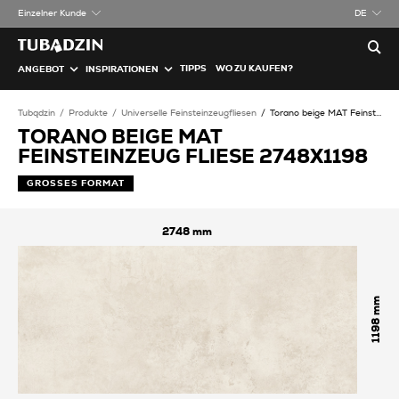
Einzelner Kunde
DE
TIPPS
WO ZU KAUFEN?
ANGEBOT
INSPIRATIONEN
Tubądzin
Produkte
Universelle Feinsteinzeugfliesen
Torano beige MAT Feinsteinzeug Fliese
TORANO BEIGE MAT
FEINSTEINZEUG FLIESE 2748X1198
GROSSES FORMAT
2748
1198