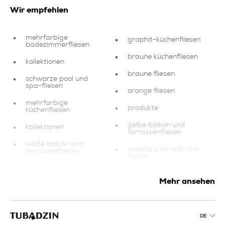
Wir empfehlen
mehrfarbige
graphit-küchenfliesen
badezimmerfliesen
braune küchenfliesen
kollektionen
braune fliesen
schwarze pool und
spa-fliesen
orange fliesen
mehrfarbige
produkte
küchenfliesen
gelbe balkon und
kollektionen
terrassenfliesen
weiße balkon und
violette pool und spa-
terrassenfliesen
fliesen
weiße fliesen für wohn
balkon und
und schlafzimmer
terrassenfliesen
Mehr ansehen
wohnzimmer und
rosa
schlafzimmer produkte
badezimmerfliesen
weiße
DE
grüne fliesen
badezimmerfliesen