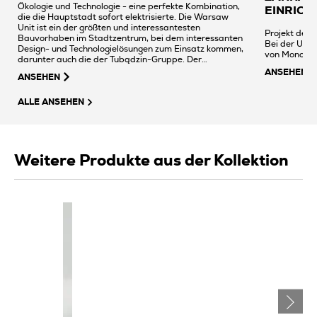
Ökologie und Technologie - eine perfekte Kombination,
EINRICH
die die Hauptstadt sofort elektrisierte. Die Warsaw
Unit ist ein der größten und interessantesten
Projekt der 
Bauvorhaben im Stadtzentrum, bei dem interessanten
Bei der Ums
Design- und Technologielösungen zum Einsatz kommen,
von Monolith
darunter auch die der Tubądzin-Gruppe. Der
Wolkenkratzer, der sich durch futuristischen
ANSEHEN
ANSEHEN
Minimalismus und hochwertige Ausstattungsprodukte
auszeichnet, bietet 57.000 Quadratmeter Bürofläche
auf 45 Etagen.
ALLE ANSEHEN
Weitere Produkte aus der Kollektion