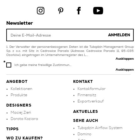
braune pool und spa-
kollektionen
fliesen
kupfer fliesen für wohn
Newsletter
gelbe fliesen für wohn
und schlafzimmer
und schlafzimmer
silberne fliesen für
ANMELDEN
produkte
wohn und schlafzimmer
Der Verwalter der personenbezogenen Daten ist die Tubądzin Management Group
Sp. z o.o. mit Sitz in Cedrowice Parcela (Adresse: Cedrowice Parcela 11, 95-035
Ozorków), eingetragen im Unternehmerregister des L...
Ausklappen
Ich gebe meine freiwillige Zustimmun...
Ausklappen
ANGEBOT
KONTAKT
Kollektionen
Kontakformular
Produkte
Firmensitz
Exportverkauf
DESIGNERS
AKTUELLES
Maciej Zień
Dorota Koziara
SEHE AUCH
Tubądzin Airflow System
TIPPS
Domino
WO ZU KAUFEN?