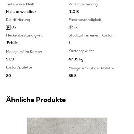
Tiefenverschleiß
Rutschhemmung
Nicht anwendbar
R10 B
Rektifizierung
Frostbeständigkeit
Ja
Ja
Fleckenbeständigkeit
Stückzahl in einem Karton
Erfüllt
1
Kartongewicht
Menge
m
2
im Karton
3.29
47.95 kg
karton/palette
Menge
m
2
auf der Palette
20
65.8
Ähnliche Produkte