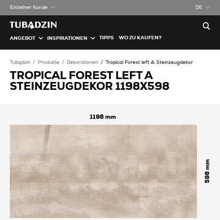
Einzelner Kunde
DE
TIPPS
WO ZU KAUFEN?
ANGEBOT
INSPIRATIONEN
Tubądzin
Produkte
Dekorationen
Tropical Forest left A Steinzeugdekor
TROPICAL FOREST LEFT A
STEINZEUGDEKOR 1198X598
1198
598