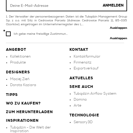
rote fliesen für wohn
ANMELDEN
und schlafzimmer
kupfer fliesen für wohn
und schlafzimmer
Der Verwalter der personenbezogenen Daten ist die Tubądzin Management Group
Sp. z o.o. mit Sitz in Cedrowice Parcela (Adresse: Cedrowice Parcela 11, 95-035
Ozorków), eingetragen im Unternehmerregister des L...
Ausklappen
Ich gebe meine freiwillige Zustimmun...
Ausklappen
ANGEBOT
KONTAKT
Kollektionen
Kontakformular
Produkte
Firmensitz
Exportverkauf
DESIGNERS
AKTUELLES
Maciej Zień
Dorota Koziara
SEHE AUCH
Tubądzin Airflow System
TIPPS
Domino
WO ZU KAUFEN?
Arte
ZUM HERUNTERLADEN
TECHNOLOGIE
INSPIRATIONEN
Sensory3D
Tubądzin - Die Welt der
Inspiration