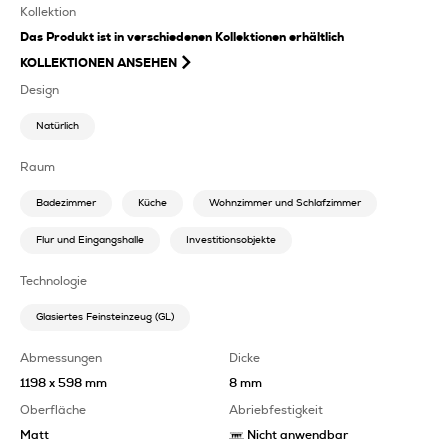
Kollektion
Das Produkt ist in verschiedenen Kollektionen erhältlich
KOLLEKTIONEN ANSEHEN
Design
Natürlich
Raum
Badezimmer
Küche
Wohnzimmer und Schlafzimmer
Flur und Eingangshalle
Investitionsobjekte
Technologie
Glasiertes Feinsteinzeug (GL)
Abmessungen
Dicke
1198 x 598 mm
8 mm
Oberfläche
Abriebfestigkeit
Matt
Nicht anwendbar