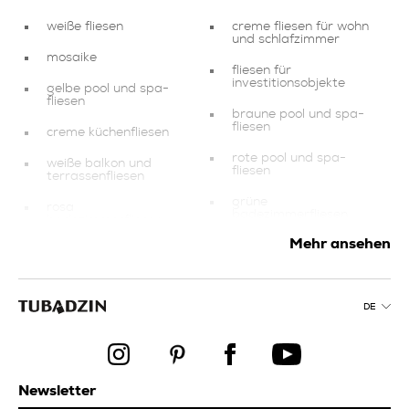
weiße fliesen
creme fliesen für wohn
und schlafzimmer
mosaike
fliesen für
investitionsobjekte
gelbe pool und spa-
fliesen
braune pool und spa-
fliesen
creme küchenfliesen
rote pool und spa-
weiße balkon und
fliesen
terrassenfliesen
grüne
rosa
badezimmerfliesen
badezimmerfliesen
Mehr ansehen
creme
graue fliesen für wohn
badezimmerfliesen
und schlafzimmer
orange balkon und
produkte
terrassenfliesen
DE
graue fliesen
rosa fliesen
rote küchenfliesen
braune küchenfliesen
kollektionen
Newsletter
violette pool und spa-
fliesen