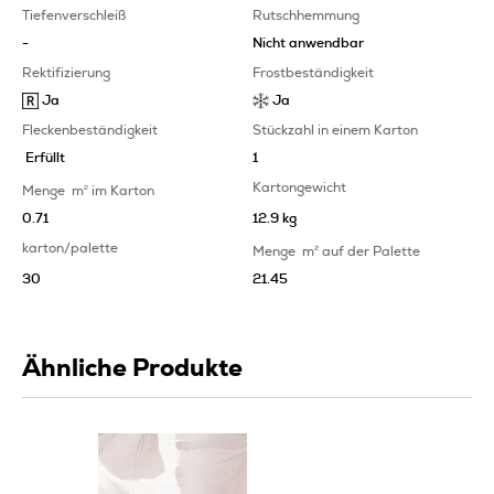
Tiefenverschleiß
Rutschhemmung
-
Nicht anwendbar
Rektifizierung
Frostbeständigkeit
Ja
Ja
Fleckenbeständigkeit
Stückzahl in einem Karton
Erfüllt
1
Kartongewicht
Menge
m
2
im Karton
0.71
12.9 kg
karton/palette
Menge
m
2
auf der Palette
30
21.45
Ähnliche Produkte