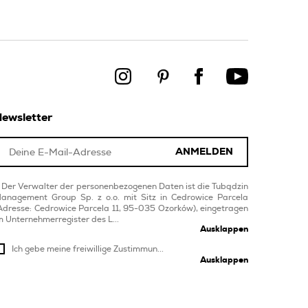
ewsletter
ANMELDEN
Der Verwalter der personenbezogenen Daten ist die Tubądzin
anagement Group Sp. z o.o. mit Sitz in Cedrowice Parcela
Adresse: Cedrowice Parcela 11, 95-035 Ozorków), eingetragen
m Unternehmerregister des L...
Ausklappen
Ich gebe meine freiwillige Zustimmun...
Ausklappen