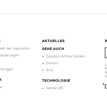
N
N
AKTUELLES
elt der Inspiration
SEHE AUCH
alisierungen
Tubądzin Airflow System
Domino
M
chtungen
Arte
(
i
A
TECHNOLOGIE
e
Sensory3D