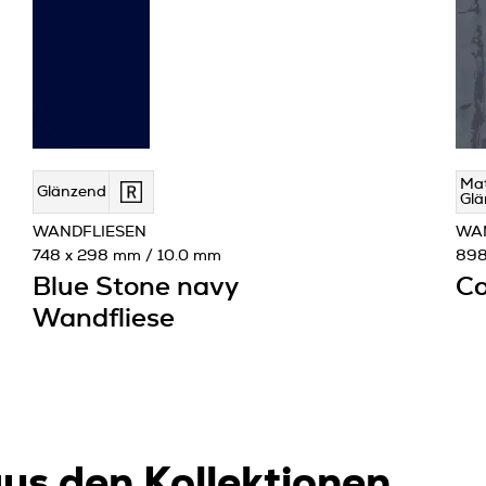
Mat
Glänzend
Glä
WANDFLIESEN
WA
748 x 298 mm / 10.0 mm
898
Blue Stone navy
Co
Wandfliese
us den Kollektionen