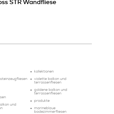
oss STR Wandfliese
kollektionen
nsteinzeugfliesen
violette balkon und
terrassenfliesen
goldene balkon und
terrassenfliesen
esen
produkte
alkon und
en
marineblaue
badezimmerfliesen