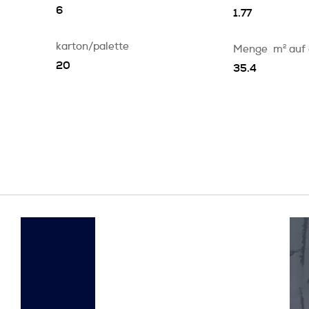
6
1.77
karton/palette
Menge
m
2
auf
20
35.4