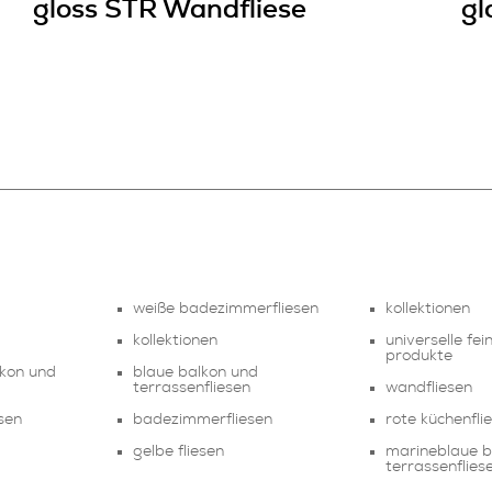
gloss STR Wandfliese
gl
weiße badezimmerfliesen
kollektionen
kollektionen
universelle fei
produkte
lkon und
blaue balkon und
terrassenfliesen
wandfliesen
sen
badezimmerfliesen
rote küchenfli
gelbe fliesen
marineblaue b
terrassenflies