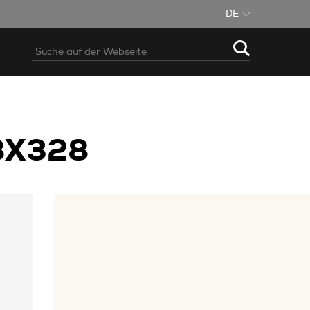
DE
8X328