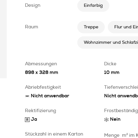
Design
Einfarbig
Raum
Treppe
Flur und E
Wohnzimmer und Schlafz
Abmessungen
Dicke
898 x 328 mm
10 mm
Abriebfestigkeit
Tiefenverschle
Nicht anwendbar
Nicht anwendb
Rektifizierung
Frostbeständig
Ja
Nein
Stückzahl in einem Karton
Menge
m
2
im 