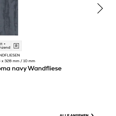
t +
nzend
NDFLIESEN
 x 328 mm / 10 mm
ma navy Wandfliese
ALLE ANSEHEN