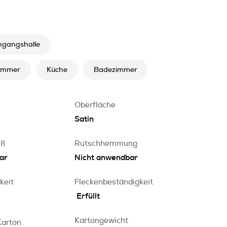
ingangshalle
immer
Küche
Badezimmer
Oberfläche
Satin
iß
Rutschhemmung
ar
Nicht anwendbar
keit
Fleckenbeständigkeit
Erfüllt
Kartongewicht
Karton