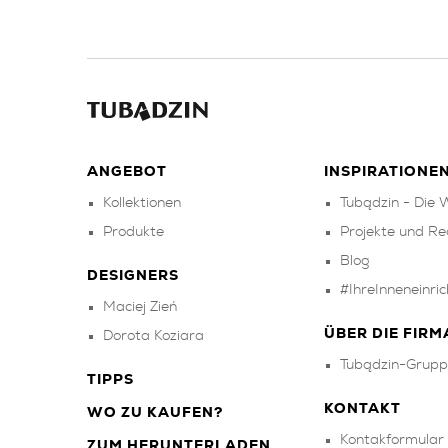
ANGEBOT
INSPIRATIONE
Kollektionen
Tubądzin - Die W
Produkte
Projekte und Re
Blog
DESIGNERS
#IhreInneneinri
Maciej Zień
ÜBER DIE FIRM
Dorota Koziara
Tubądzin-Grupp
TIPPS
KONTAKT
WO ZU KAUFEN?
Kontakformular
ZUM HERUNTERLADEN