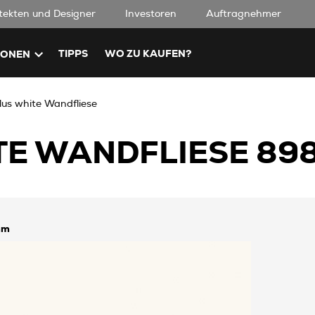
tekten und Designer
Investoren
Auftragnehmer
TIPPS
WO ZU KAUFEN?
IONEN
lus white Wandfliese
TE WANDFLIESE 89