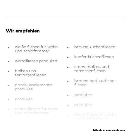
Wir empfehlen
weiße fliesen für wohn
braune küchenfliesen
und schlafzimmer
kupfer küchenfliesen
wandfliesen produkte
creme balkon und
balkon und
terrassenfliesen
terrassenfliesen
braune pool und spa-
abschlusselemente
fliesen
produkte
produkte
produkte
produkte
graue fliesen für wohn
und schlafzimmer
blaue fliesen für wohn
und schlafzimmer
treppe produkte
schwarze balkon und
Mehr ansehen