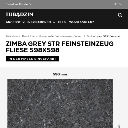
Einzelner Kunde
DE
TIPPS
WO ZU KAUFEN?
ANGEBOT
INSPIRATIONEN
Tubądzin
Produkte
Universelle Feinsteinzeugfliesen
Zimba grey STR Feinsteinzeug Fliese
ZIMBA GREY STR FEINSTEINZEUG
FLIESE 598X598
IN DER MASSE EINGEFÄRBT
598