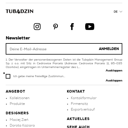
spa-fliesen
gelbe
badezimmerfliesen
graue
DE
badezimmerfliesen
silberne küchenfliesen
weiße pool und spa-
braune fliesen für wohn
fliesen
und schlafzimmer
Newsletter
marineblaue
fliesen für wohn und
küchenfliesen
schlafzimmer
ANMELDEN
rote
creme fliesen
badezimmerfliesen
Der Verwalter der personenbezogenen Daten ist die Tubądzin Management Group
Sp. z o.o. mit Sitz in Cedrowice Parcela (Adresse: Cedrowice Parcela 11, 95-035
Ozorków), eingetragen im Unternehmerregister des L...
Ausklappen
Ich gebe meine freiwillige Zustimmun...
Ausklappen
ANGEBOT
KONTAKT
Kollektionen
Kontakformular
Produkte
Firmensitz
Exportverkauf
DESIGNERS
AKTUELLES
Maciej Zień
Dorota Koziara
SEHE AUCH