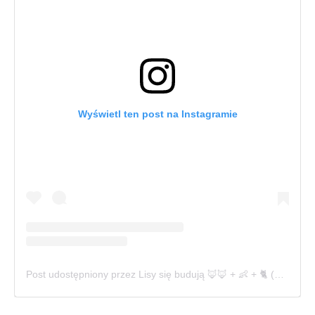
Wyświetl ten post na Instagramie
Post udostępniony przez Lisy się budują 🦊🦊 + 👶 + 🐈 (@lisy_sie_buduja)