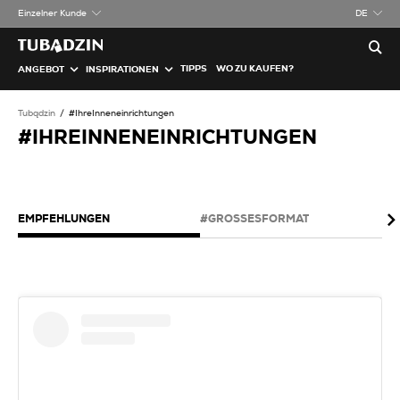
Einzelner Kunde
DE
TIPPS
WO ZU KAUFEN?
ANGEBOT
INSPIRATIONEN
Tubądzin
#IhreInneneinrichtungen
#IHREINNENEINRICHTUNGEN
EMPFEHLUNGEN
#GROSSESFORMAT
#P