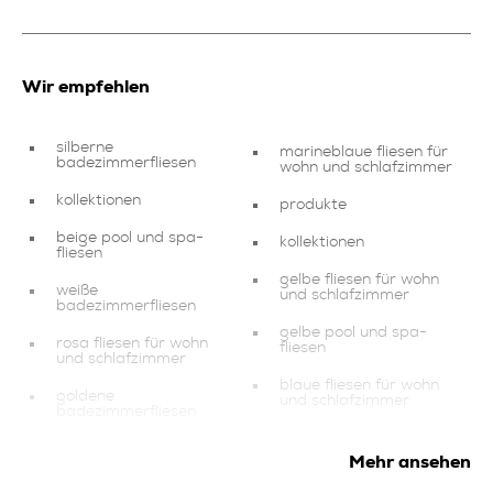
Wir empfehlen
silberne
marineblaue fliesen für
badezimmerfliesen
wohn und schlafzimmer
kollektionen
produkte
beige pool und spa-
kollektionen
fliesen
gelbe fliesen für wohn
weiße
und schlafzimmer
badezimmerfliesen
gelbe pool und spa-
rosa fliesen für wohn
fliesen
und schlafzimmer
blaue fliesen für wohn
goldene
und schlafzimmer
badezimmerfliesen
goldene fliesen
produkte
Mehr ansehen
kollektionen
mehrfarbige pool und