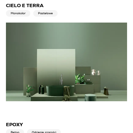
CIELO E TERRA
Monokolor
Pastelowe
EPOXY
Beton
Odcienie szarości