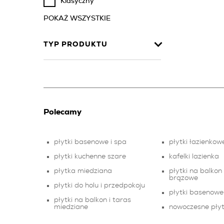
Klasyczny
POKAŻ WSZYSTKIE
TYP PRODUKTU
Polecamy
płytki basenowe i spa
płytki łazienko
płytki kuchenne szare
kafelki lazienka
płytka miedziana
płytki na balkon 
brązowe
płytki do holu i przedpokoju
płytki basenowe 
płytki na balkon i taras
miedziane
nowoczesne płyt