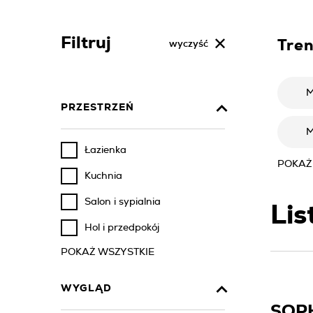
Filtruj
Tre
wyczyść
M
PRZESTRZEŃ
M
Łazienka
POKAŻ
Kuchnia
Salon i sypialnia
Lis
Hol i przedpokój
POKAŻ WSZYSTKIE
WYGLĄD
SOP