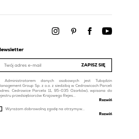
ewsletter
ZAPISZ SIĘ
Administratorem danych osobowych jest Tubądzin
anagement Group Sp. z o.o. z siedzibą w Cedrowicach Parceli
adres: Cedrowice Parcela 11, 95-035 Ozorków), wpisana do
ejestru przedsiębiorców Krajowego Rejes...
Rozwiń
Wyrażam dobrowolną zgodę na otrzymyw...
Rozwiń