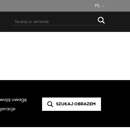
PL
 Twoją uwagę
SZUKAJ OBRAZEM
piracje