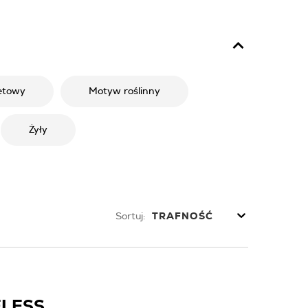
etowy
Motyw roślinny
Żyły
Sortuj:
TRAFNOŚĆ
ELESS