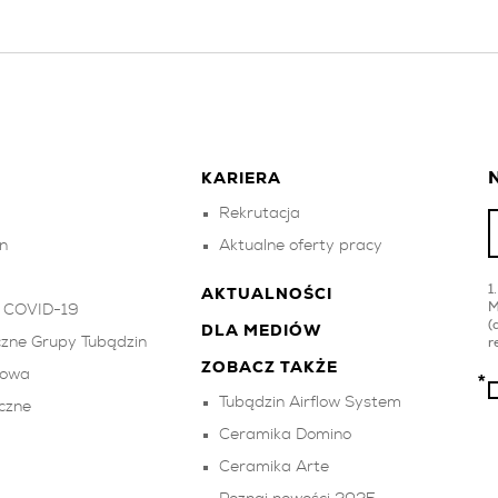
N
KARIERA
Rekrutacja
n
Aktualne oferty pracy
k
AKTUALNOŚCI
M
w COVID-19
(
DLA MEDIÓW
zne Grupy Tubądzin
r
ZOBACZ TAKŻE
kowa
Tubądzin Airflow System
czne
Ceramika Domino
Ceramika Arte