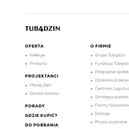
OFERTA
O FIRMIE
Kolekcje
Grupa Tubądzin
Produkty
Fundacja Tubądzi
Połączenie spółe
PROJEKTANCI
Działania przeci
Maciej Zień
Centrum Logistyc
Dorota Koziara
Strategia podat
Farmy fotowoltai
PORADY
Dotacje
GDZIE KUPIĆ?
Prawa autorskie
DO POBRANIA