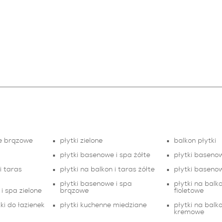
we brązowe
płytki zielone
balkon płytki
płytki basenowe i spa żółte
płytki basenow
i taras
płytki na balkon i taras żółte
płytki baseno
płytki basenowe i spa
płytki na balko
i spa zielone
brązowe
fioletowe
ki do łazienek
płytki kuchenne miedziane
płytki na balko
kremowe