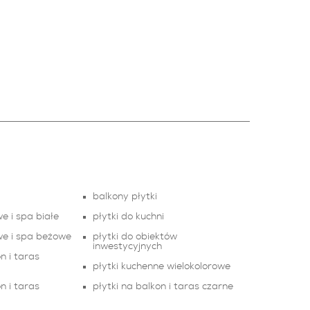
balkony płytki
e i spa białe
płytki do kuchni
we i spa beżowe
płytki do obiektów
inwestycyjnych
n i taras
płytki kuchenne wielokolorowe
n i taras
płytki na balkon i taras czarne