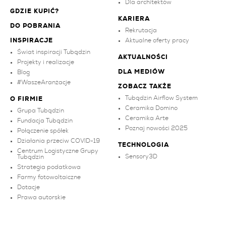
Dla architektów
GDZIE KUPIĆ?
KARIERA
DO POBRANIA
Rekrutacja
INSPIRACJE
Aktualne oferty pracy
Świat inspiracji Tubądzin
AKTUALNOŚCI
Projekty i realizacje
DLA MEDIÓW
Blog
#WaszeAranżacje
ZOBACZ TAKŻE
Tubądzin Airflow System
O FIRMIE
Ceramika Domino
Grupa Tubądzin
Ceramika Arte
Fundacja Tubądzin
Poznaj nowości 2025
Połączenie spółek
Działania przeciw COVID-19
TECHNOLOGIA
Centrum Logistyczne Grupy
Sensory3D
Tubądzin
Strategia podatkowa
Farmy fotowoltaiczne
Dotacje
Prawa autorskie