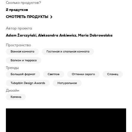
Сколько продуктов?
2
продутков
СМОТРЕТЬ ПРОДУКТЫ
Автор проекта
Adam Żarczyński, Aleksandra Ankiewicz, Maria Dobrowolska
Пространство
Ванная комната
Гостиная и спальная комната
Балкон и терраса
Тренды
Большой формат
Светлое
Оттенки серого
Сланец
Tubądzin Design Awards
Натуральное
Дизайн
Камень