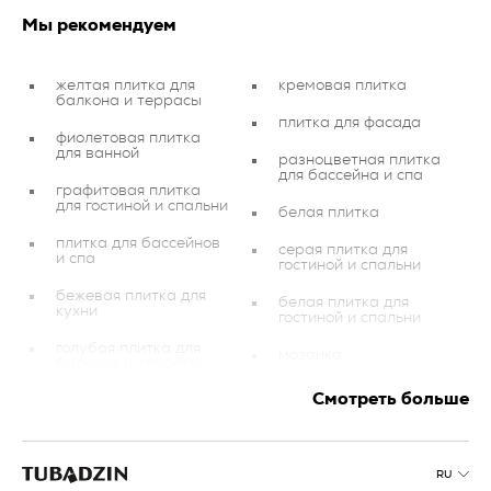
Мы рекомендуем
желтая плитка для
кремовая плитка
балкона и террасы
плитка для фасада
фиолетовая плитка
для ванной
разноцветная плитка
для бассейна и спа
графитовая плитка
для гостиной и спальни
белая плитка
плитка для бассейнов
серая плитка для
и спа
гостиной и спальни
бежевая плитка для
белая плитка для
кухни
гостиной и спальни
голубая плитка для
мозаика
балкона и террасы
золотистая плитка для
Смотреть больше
серебреная плитка
ванной
фиолетовая плитка
коричневая плитка для
балкона и террасы
коричневая плитка для
RU