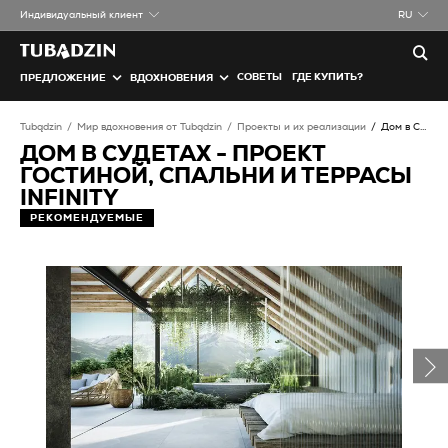
Индивидуальный клиент
RU
СОВЕТЫ
ГДЕ КУПИТЬ?
ПРЕДЛОЖЕНИЕ
ВДОХНОВЕНИЯ
Tubądzin
Мир вдохновения от Tubądzin
Проекты и их реализации
Дом в Судетах - проект гостиной, спальни и террасы infinity
ДОМ В СУДЕТАХ - ПРОЕКТ
ГОСТИНОЙ, СПАЛЬНИ И ТЕРРАСЫ
INFINITY
РЕКОМЕНДУЕМЫЕ