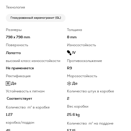
Технология
Глазурованный керамогранит (GL)
Размеры
Толщина
798 x 798 mm
8 mm
Поверхность
Износостойкость
IV
Лапатто
высокий класс износостойкости
Противоскольжение
Не применяется
R9
Ректификация
Морозостойкость
Да
Да
Устойчивость к пятнам
Количество штук в коробке
Соответствует
2
Вес коробки
Количество
m
2
в коробке
1.27
25.6 kg
коробка/поддон
Количество
m
2
на поддоне
45
57.15