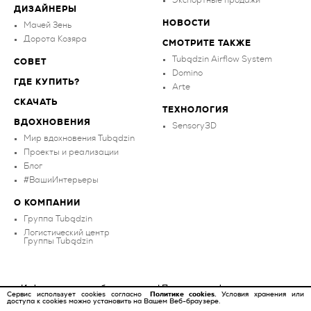
ДИЗАЙНЕРЫ
НОВОСТИ
Мачей Зень
Дорота Козяра
СМОТРИТЕ ТАКЖЕ
Tubądzin Airflow System
СОВЕТ
Domino
ГДЕ КУПИТЬ?
Arte
СКАЧАТЬ
ТЕХНОЛОГИЯ
ВДОХНОВЕНИЯ
Sensory3D
Мир вдохновения Tubądzin
Проекты и реализации
Блог
#ВашиИнтерьеры
О КОМПАНИИ
Группа Tubądzin
Логистический центр
Группы Tubądzin
Информационное обязательство
|
Политика конфиденциальности
Сервис использует cookies согласно
Политике cookies.
Условия хранения или
доступа к cookies можно установить на Вашем Веб-браузере.