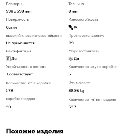
Размеры
Толщина
598 x 598 mm
8 mm
Поверхность
Износостойкость
IV
Сатин
высокий класс износостойкости
Противоскольжение
Не применяется
R9
Ректификация
Морозостойкость
Да
Да
Устойчивость к пятнам
Количество штук в коробке
Соответствует
5
Вес коробки
Количество
m
2
в коробке
1.79
32.95 kg
коробка/поддон
Количество
m
2
на поддоне
30
53.7
Похожие изделия