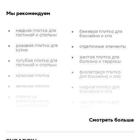
Мы рекомендуем
медная плитка для
бежевая плитка для
гостиной и спальни
бассейна и спа
розовая плитка для
отделочные элементы
кухни
желтая плитка для
голубая плитка для
балкона и террасы
гостиной и спальни
фиолетовая плитка
красная плитка
для бассейна и спа
зеленая плитка
медная плитка для
бассейна и спа
плитка из
керамогранита
черная плитка для
универсальная
кухни
фиолетовая плитка
красная плитка для
Смотреть больше
для ванной
гостиной и спальни
вестибюль и прихожая
золотистая плитка для
ванной