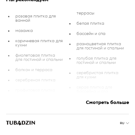
террасы
розовая плитка для
ванной
белая плитка
мозаика
бассейн и спа
коричневая плитка для
разноцветная плитка
кухни
для гостиной и спальни
фиолетовая плитка
голубая плитка для
для гостиной и спальни
гостиной и спальни
балкон и терраса
серебристая плитка
для кухни
серебреная плитка
серая плитка для
графитовая плитка
бассейна и спа
для гостиной и спальни
голубая плитка для
Смотреть больше
плитка для
кухни
инвестиционных
объектов
медная плитка для
балкона и террасы
красная плитка для
RU
гостиной и спальни
темно-синяя плитка
для бассейна и спа