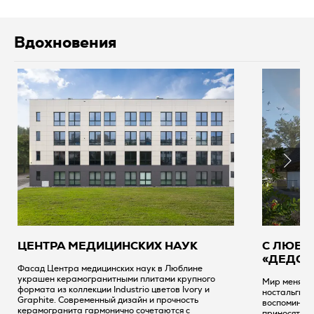
Вдохновения
ЦЕНТРА МЕДИЦИНСКИХ НАУК
С ЛЮБО
«ДЕДОВ
Фасад Центра медицинских наук в Люблине
украшен керамогранитными плитами крупного
Мир меняетс
формата из коллекции Industrio цветов Ivory и
ностальгией
Graphite. Современный дизайн и прочность
воспоминани
керамогранита гармонично сочетаются с
приносят по