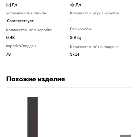
Да
Да
Устойчивость к пятнам
Количество штук в коробке
Соответствует
1
Вес коробки
Количество
m
2
в коробке
0.48
9.8 kg
коробка/поддон
Количество
m
2
на поддоне
78
37.14
Похожие изделия