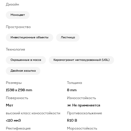
Дизайн
Моноцвет
Пространство
Инвестиционные объекты
Лестница
Технология
Окрашенные в массе
Керамогранит неглазурованный (UGL)
Двойная засыпка
Размеры
Толщина
1598 x 298 mm
8 mm
Поверхность
Износостойкость
Мат
Не применяется
высокий класс износостойкости
Противоскольжение
<110 мм3
R10 B
Ректификация
Морозостойкость