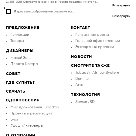
11, 95-035 Ozorków), внесенное в Реестр предпринимателе...
Развернуть
Я даю свое добровольное согласие на ...
Развернуть
ПРЕДЛОЖЕНИЕ
КОНТАКТ
Коллекции
Контактная форма
Товары
Головной офис компании
Экспортные продажи
ДИЗАЙНЕРЫ
НОВОСТИ
Мачей Зень
Дорота Козяра
СМОТРИТЕ ТАКЖЕ
Tubądzin Airflow System
СОВЕТ
Domino
ГДЕ КУПИТЬ?
Arte
СКАЧАТЬ
ТЕХНОЛОГИЯ
ВДОХНОВЕНИЯ
Sensory3D
Мир вдохновения Tubądzin
Проекты и реализации
Блог
#ВашиИнтерьеры
О КОМПАНИИ