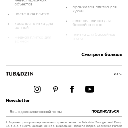
инвестиционных
объектов
оранжевая плитка для
кухни
настенная плитка
зеленая плитка для
красная плитка для
бассейна и спа
ванной
плитка для бассейнов
медная плитка для
и спа
ванной
настенная плитка
желтая плитка для
Смотреть больше
балкона и террасы
розовая плитка для
ванной
зеленая плитка для
ванной
фиолетовая плитка
RU
разноцветная плитка
голубая плитка для
для балкона и
бассейна и спа
террасы
серебристая плитка
графитовая плитка
для бассейна и спа
Newsletter
золотистая плитка для
бассейн и спа
балкона и террасы
ПОДПИСАТЬСЯ
вестибюль и прихожая
серая плитка
Администратором персональных данных является Tubądzin Management Group
Sp. z o. o. с местонахождением в с. Цедровице Парцела (адрес: Cedrowice Parcela