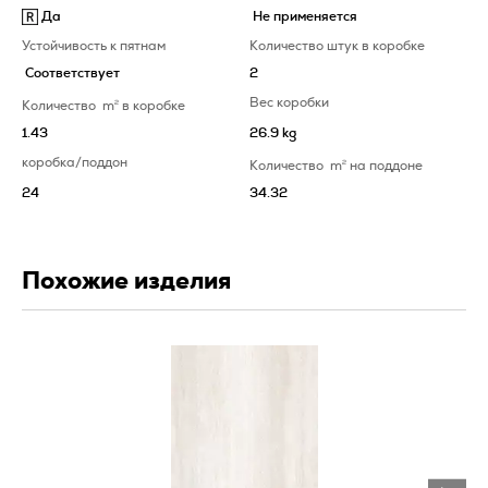
Да
Не применяется
Устойчивость к пятнам
Количество штук в коробке
Соответствует
2
Вес коробки
Количество
m
2
в коробке
1.43
26.9 kg
коробка/поддон
Количество
m
2
на поддоне
24
34.32
Похожие изделия