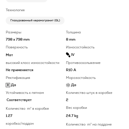
Технология
Глазурованный керамогранит (GL)
Размеры
Толщина
798 x 798 mm
8 mm
Поверхность
Износостойкость
IV
Мат
высокий класс износостойкости
Противоскольжение
Не применяется
R10 A
Ректификация
Морозостойкость
Да
Да
Устойчивость к пятнам
Количество штук в коробке
Соответствует
2
Вес коробки
Количество
m
2
в коробке
1.27
24.7 kg
коробка/поддон
Количество
m
2
на поддоне