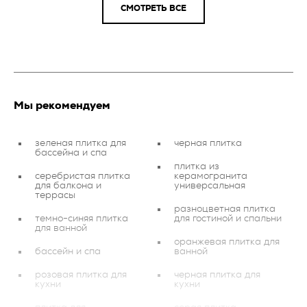
СМОТРЕТЬ ВСЕ
Мы рекомендуем
зеленая плитка для
черная плитка
бассейна и спа
плитка из
серебристая плитка
керамогранита
для балкона и
универсальная
террасы
разноцветная плитка
темно-синяя плитка
для гостиной и спальни
для ванной
оранжевая плитка для
бассейн и спа
ванной
розовая плитка для
черная плитка для
кухни
кухни