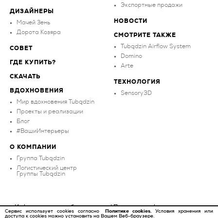
Экспортные продажи
ДИЗАЙНЕРЫ
НОВОСТИ
Мачей Зень
Дорота Козяра
СМОТРИТЕ ТАКЖЕ
Tubądzin Airflow System
СОВЕТ
Domino
ГДЕ КУПИТЬ?
Arte
СКАЧАТЬ
ТЕХНОЛОГИЯ
ВДОХНОВЕНИЯ
Sensory3D
Мир вдохновения Tubądzin
Проекты и реализации
Блог
#ВашиИнтерьеры
О КОМПАНИИ
Группа Tubądzin
Логистический центр
Группы Tubądzin
Информационное обязательство
|
Политика конфиденциальности
Сервис использует cookies согласно
Политике cookies.
Условия хранения или
доступа к cookies можно установить на Вашем Веб-браузере.