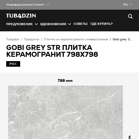
Индивидуальный клиент
RU
СОВЕТЫ
ГДЕ КУПИТЬ?
ПРЕДЛОЖЕНИЕ
ВДОХНОВЕНИЯ
Tubądzin
Продукты
Плитка из керамогранита универсальная
Gobi grey STR Плитка керамогранит
GOBI GREY STR ПЛИТКА
КЕРАМОГРАНИТ 798X798
PGC
798