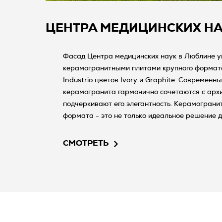
ЦЕНТРА МЕДИЦИНСКИХ Н
Фасад Центра медицинских наук в Люблине 
керамогранитными плитами крупного формата
Industrio цветов Ivory и Graphite. Современн
керамогранита гармонично сочетаются с архи
подчеркивают его элегантность. Керамограни
формата - это не только идеальное решение д
высококачественный материал для отделки фа
воздействию атмосферных факторов. Благода
СМОТРЕТЬ
эстетике он обеспечивает долговременную эк
современный вид здания в течение многих лет