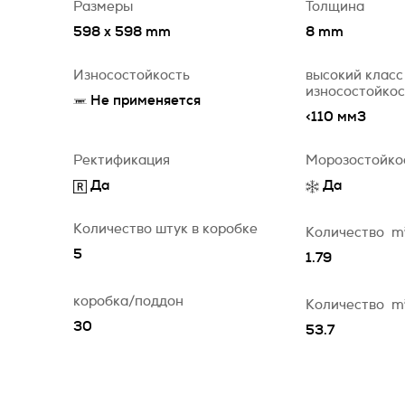
Размеры
Толщина
598 x 598 mm
8 mm
Износостойкость
высокий класс
износостойко
Не применяется
<110 мм3
Ректификация
Морозостойко
Да
Да
Количество штук в коробке
Количество
m
5
1.79
коробка/поддон
Количество
m
30
53.7