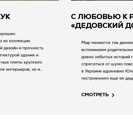
АУК
С ЛЮБОВЬЮ К 
«ДЕДОВСКИЙ Д
украшен
 из коллекции
Мир меняется так динами
ый дизайн и прочность
вспоминаем родительский
тектурой здания и
давно забытых историй п
тные плиты крупного
спрятаться от шума пов
ля интерьеров, но и
в Украине вдохновил Юл
садов, устойчивый к
построенного еще ее дед
ря своей прочности и
встречаются прошлое и 
сплуатацию и
СМОТРЕТЬ
.