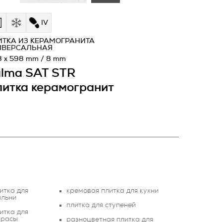
IV
ИТКА ИЗ КЕРАМОГРАНИТА
ИВЕРСАЛЬНАЯ
8 x 598 mm / 8 mm
lma SAT STR
итка керамогранит
итка для
кремовая плитка для кухни
альни
плитка для ступеней
итка для
ррасы
разноцветная плитка для