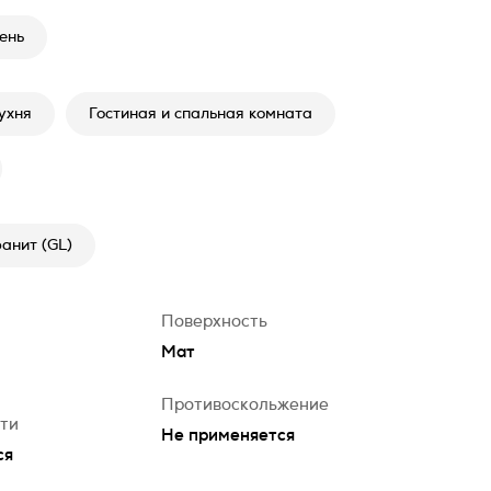
ень
ухня
Гостиная и спальная комната
анит (GL)
Поверхность
Мат
Противоскольжение
сти
Не применяется
ся