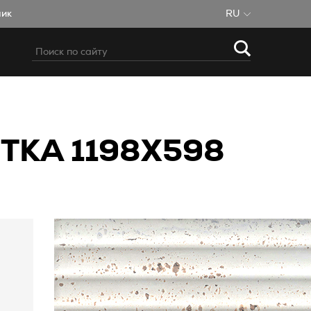
чик
RU
ТКА 1198X598