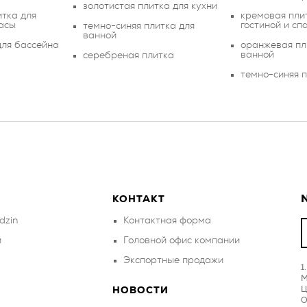
золотистая плитка для кухни
итка для
кремовая пли
асы
гостиной и сп
темно-синяя плитка для
ванной
для бассейна
оранжевая пл
ванной
серебреная плитка
темно-синяя п
N
КОНТАКТ
dzin
Контактная форма
и
Головной офис компании
Экспортные продажи
M
Ц
НОВОСТИ
O