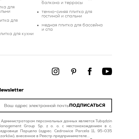
балкона и террасы
тка для
альни
темно-синяя плитка для
гостиной и спальни
итка для
медная плитка для бассейна
и спа
литка для кухни
ewsletter
ПОДПИСАТЬСЯ
Администратором персональных данных является Tubądzin
anagement Group Sp. z o. o. с местонахождением в с.
едровице Парцела (адрес: Cedrowice Parcela 11, 95-035
zorków), внесенное в Реестр предпринимателе...