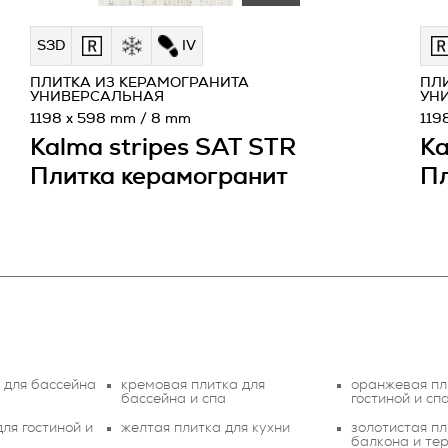
S3D
IV
ПЛИТКА ИЗ КЕРАМОГРАНИТА
ПЛ
УНИВЕРСАЛЬНАЯ
УН
1198 x 598 mm / 8 mm
119
Kalma stripes SAT STR
Ka
Плитка керамогранит
Пл
 для бассейна
кремовая плитка для
оранжевая пл
бассейна и спа
гостиной и сп
ля гостиной и
желтая плитка для кухни
золотистая пл
балкона и те