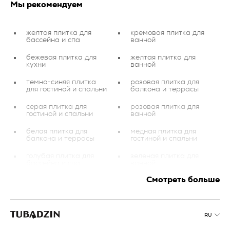
Мы рекомендуем
желтая плитка для
кремовая плитка для
бассейна и спа
ванной
бежевая плитка для
желтая плитка для
кухни
ванной
темно-синяя плитка
розовая плитка для
для гостиной и спальни
балкона и террасы
серая плитка для
розовая плитка для
гостиной и спальни
ванной
белая плитка для
медная плитка для
балкона и террасы
гостиной и спальни
голубая плитка для
зеленая плитка для
бассейна и спа
ванной
Смотреть больше
медная плитка для
настенная плитка
кухни
серебреная плитка
плитка для балконов и
террас
зеленая плитка для
RU
гостиной и спальни
золотистая плитка для