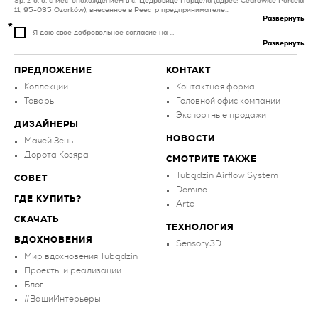
Sp. z o. o. с местонахождением в с. Цедровице Парцела (адрес: Cedrowice Parcela
11, 95-035 Ozorków), внесенное в Реестр предпринимателе...
Развернуть
Я даю свое добровольное согласие на ...
Развернуть
ПРЕДЛОЖЕНИЕ
КОНТАКТ
Коллекции
Контактная форма
Товары
Головной офис компании
Экспортные продажи
ДИЗАЙНЕРЫ
НОВОСТИ
Мачей Зень
Дорота Козяра
СМОТРИТЕ ТАКЖЕ
Tubądzin Airflow System
СОВЕТ
Domino
ГДЕ КУПИТЬ?
Arte
СКАЧАТЬ
ТЕХНОЛОГИЯ
ВДОХНОВЕНИЯ
Sensory3D
Мир вдохновения Tubądzin
Проекты и реализации
Блог
#ВашиИнтерьеры