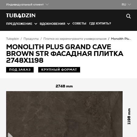
Индивидуальный клиент
RU
СОВЕТЫ
ГДЕ КУПИТЬ?
ПРЕДЛОЖЕНИЕ
ВДОХНОВЕНИЯ
Tubądzin
Продукты
Плитка из керамогранита универсальная
Monolith Plus Grand Cave brown STR Фасадная плитка
MONOLITH PLUS GRAND CAVE
BROWN STR ФАСАДНАЯ ПЛИТКА
2748X1198
ПОД ЗАКАЗ
КРУПНЫЙ ФОРМАТ
2748
1198